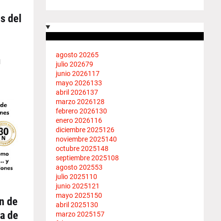
s del
agosto 2026
5
l
julio 2026
79
junio 2026
117
mayo 2026
133
abril 2026
137
marzo 2026
128
febrero 2026
130
enero 2026
116
diciembre 2025
126
noviembre 2025
140
octubre 2025
148
septiembre 2025
108
agosto 2025
53
julio 2025
110
junio 2025
121
mayo 2025
150
n de
abril 2025
130
a de
marzo 2025
157