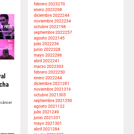
febrero 2023
270
enero 2023
298
diciembre 2022
244
noviembre 2022
234
octubre 2022
198
septiembre 2022
257
agosto 2022
145
julio 2022
236
junio 2022
328
mayo 2022
296
abril 2022
241
marzo 2022
303
febrero 2022
250
val
enero 2022
244
ucha
diciembre 2021
281
noviembre 2021
316
octubre 2021
305
septiembre 2021
290
 cáncer
agosto 2021
122
julio 2021
249
junio 2021
331
mayo 2021
301
abril 2021
284