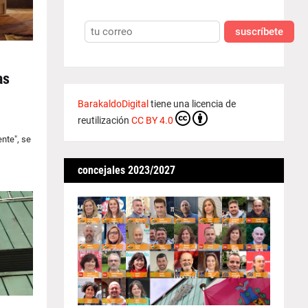
suscríbete
as
BarakaldoDigital
tiene una licencia de
reutilización
CC BY 4.0
nte", se
concejales 2023/2027