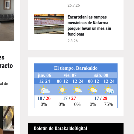
26.7.26
Encartelan las rampas
mecánicas de Nafarroa
porque llevan un mes sin
funcionar
2.8.26
es
racto
al de
Boletín de BarakaldoDigital