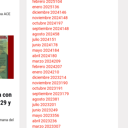
febrero 2025
104
enero 2025
136
diciembre 2024
146
na ACE
noviembre 2024
148
octubre 2024
197
septiembre 2024
148
agosto 2024
58
julio 2024
151
junio 2024
178
mayo 2024
184
abril 2024
180
marzo 2024
209
febrero 2024
207
enero 2024
210
diciembre 2023
214
noviembre 2023
190
octubre 2023
191
a con
septiembre 2023
179
agosto 2023
81
 29 y
julio 2023
201
junio 2023
249
mayo 2023
356
emana del
abril 2023
236
marzo 2023
307