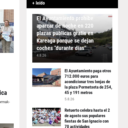
+ leído
APARCAMIENTO
El Ayuntamiento prohíbe
aparcar de noche en 220
plazas públicas gratis en
Kareaga porque se dejan
coches "durante días"
4.8.26
El Ayuntamiento paga otros
712.000 euros para
acondicionar tres lonjas de
la plaza Pormetxeta de 254,
ica
45 y 191 metros
5.8.26
formak-
Retuerto celebra hasta el 2
de agosto sus populares
fiestas de San Ignacio con
70 actividades