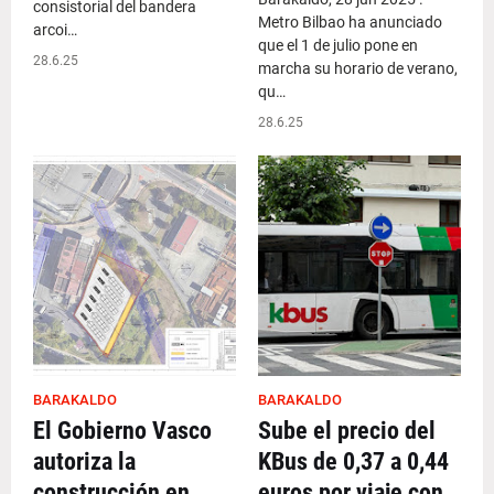
consistorial del bandera
Metro Bilbao ha anunciado
arcoi…
que el 1 de julio pone en
28.6.25
marcha su horario de verano,
qu…
28.6.25
BARAKALDO
BARAKALDO
El Gobierno Vasco
Sube el precio del
autoriza la
KBus de 0,37 a 0,44
construcción en
euros por viaje con