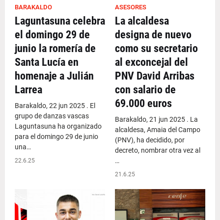
BARAKALDO
ASESORES
Laguntasuna celebra
La alcaldesa
el domingo 29 de
designa de nuevo
junio la romería de
como su secretario
Santa Lucía en
al exconcejal del
homenaje a Julián
PNV David Arribas
Larrea
con salario de
69.000 euros
Barakaldo, 22 jun 2025 . El
grupo de danzas vascas
Barakaldo, 21 jun 2025 . La
Laguntasuna ha organizado
alcaldesa, Amaia del Campo
para el domingo 29 de junio
(PNV), ha decidido, por
una…
decreto, nombrar otra vez al
…
22.6.25
21.6.25