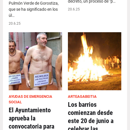
decreto, un proceso de "p…
Pulmón Verde de Gorostiza,
que se ha significado en los
20.6.25
úl…
20.6.25
AYUDAS DE EMERGENCIA
ARTEAGABEITIA
SOCIAL
Los barrios
El Ayuntamiento
comienzan desde
aprueba la
este 20 de junio a
convocatoria para
celebrar las