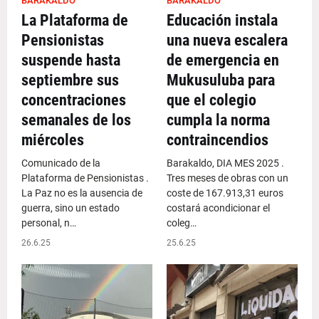
BARAKALDO
BARAKALDO
La Plataforma de
Educación instala
Pensionistas
una nueva escalera
suspende hasta
de emergencia en
septiembre sus
Mukusuluba para
concentraciones
que el colegio
semanales de los
cumpla la norma
miércoles
contraincendios
Comunicado de la
Barakaldo, DIA MES 2025 .
Plataforma de Pensionistas .
Tres meses de obras con un
La Paz no es la ausencia de
coste de 167.913,31 euros
guerra, sino un estado
costará acondicionar el
personal, n…
coleg…
26.6.25
25.6.25