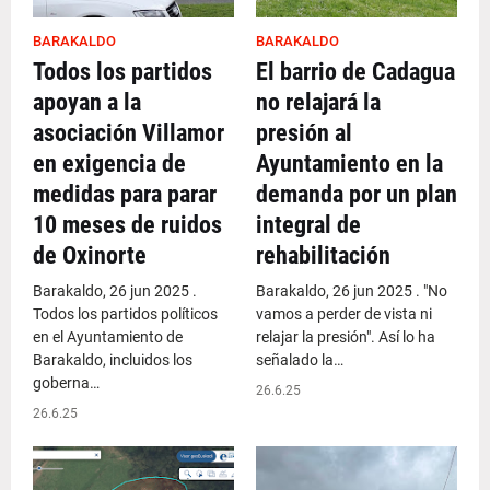
BARAKALDO
BARAKALDO
Todos los partidos
El barrio de Cadagua
apoyan a la
no relajará la
asociación Villamor
presión al
en exigencia de
Ayuntamiento en la
medidas para parar
demanda por un plan
10 meses de ruidos
integral de
de Oxinorte
rehabilitación
Barakaldo, 26 jun 2025 .
Barakaldo, 26 jun 2025 . "No
Todos los partidos políticos
vamos a perder de vista ni
en el Ayuntamiento de
relajar la presión". Así lo ha
Barakaldo, incluidos los
señalado la…
goberna…
26.6.25
26.6.25