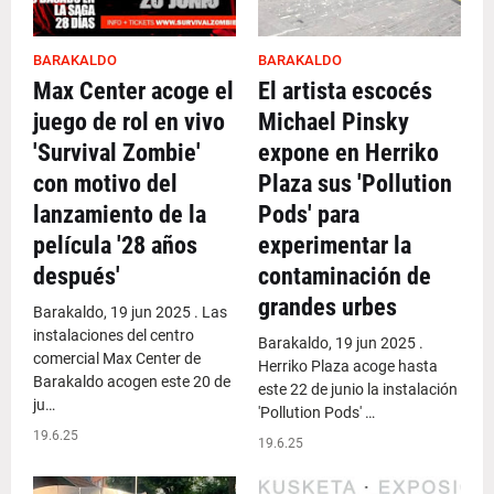
BARAKALDO
BARAKALDO
Max Center acoge el
El artista escocés
juego de rol en vivo
Michael Pinsky
'Survival Zombie'
expone en Herriko
con motivo del
Plaza sus 'Pollution
lanzamiento de la
Pods' para
película '28 años
experimentar la
después'
contaminación de
grandes urbes
Barakaldo, 19 jun 2025 . Las
instalaciones del centro
Barakaldo, 19 jun 2025 .
comercial Max Center de
Herriko Plaza acoge hasta
Barakaldo acogen este 20 de
este 22 de junio la instalación
ju…
'Pollution Pods' …
19.6.25
19.6.25