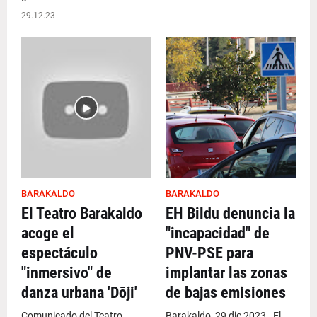
29.12.23
BARAKALDO
BARAKALDO
El Teatro Barakaldo
EH Bildu denuncia la
acoge el
"incapacidad" de
espectáculo
PNV-PSE para
"inmersivo" de
implantar las zonas
danza urbana 'Dōji'
de bajas emisiones
Comunicado del Teatro
Barakaldo, 29 dic 2023 . El