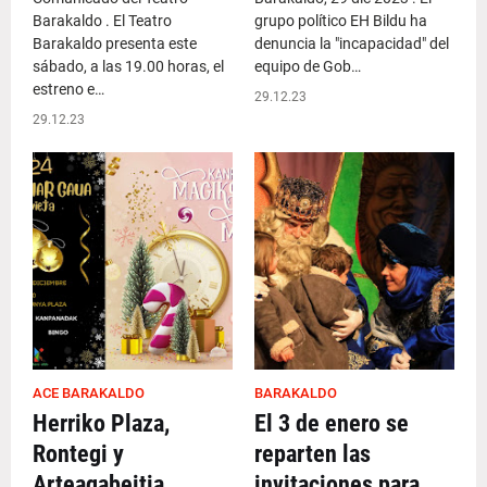
Barakaldo . El Teatro
grupo político EH Bildu ha
Barakaldo presenta este
denuncia la "incapacidad" del
sábado, a las 19.00 horas, el
equipo de Gob…
estreno e…
29.12.23
29.12.23
ACE BARAKALDO
BARAKALDO
Herriko Plaza,
El 3 de enero se
Rontegi y
reparten las
Arteagabeitia
invitaciones para