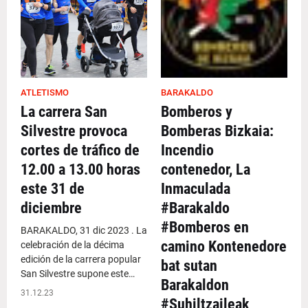
ATLETISMO
BARAKALDO
La carrera San
Bomberos y
Silvestre provoca
Bomberas Bizkaia:
cortes de tráfico de
Incendio
12.00 a 13.00 horas
contenedor, La
este 31 de
Inmaculada
diciembre
#Barakaldo
#Bomberos en
BARAKALDO, 31 dic 2023 . La
camino Kontenedore
celebración de la décima
edición de la carrera popular
bat sutan
San Silvestre supone este…
Barakaldon
31.12.23
#Suhiltzaileak