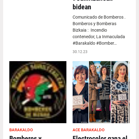
bidean
Comunicado de Bomberos .
Bomberos y Bomberas
Bizkaia : Incendio
contenedor, La Inmaculada
#Barakaldo #Bomber…
30.12.23
BARAKALDO
ACE BARAKALDO
Bomberos y
Electrocolor gana el