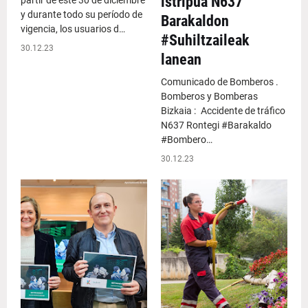
istripua N637
partir de este 30 de diciembre
y durante todo su período de
Barakaldon
vigencia, los usuarios d…
#Suhiltzaileak
30.12.23
lanean
Comunicado de Bomberos .
Bomberos y Bomberas
Bizkaia : Accidente de tráfico
N637 Rontegi #Barakaldo
#Bombero…
30.12.23