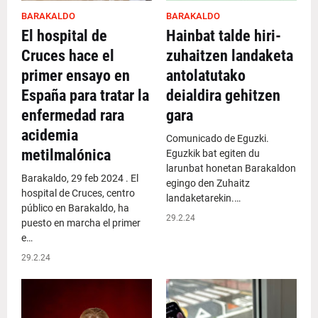
BARAKALDO
BARAKALDO
El hospital de
Hainbat talde hiri-
Cruces hace el
zuhaitzen landaketa
primer ensayo en
antolatutako
España para tratar la
deialdira gehitzen
enfermedad rara
gara
acidemia
Comunicado de Eguzki.
metilmalónica
Eguzkik bat egiten du
larunbat honetan Barakaldon
Barakaldo, 29 feb 2024 . El
egingo den Zuhaitz
hospital de Cruces, centro
landaketarekin.…
público en Barakaldo, ha
29.2.24
puesto en marcha el primer
e…
29.2.24