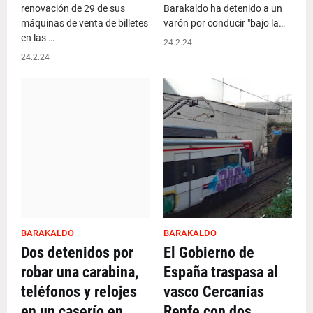
renovación de 29 de sus
Barakaldo ha detenido a un
máquinas de venta de billetes
varón por conducir "bajo la…
en las …
24.2.24
24.2.24
BARAKALDO
BARAKALDO
Dos detenidos por
El Gobierno de
robar una carabina,
España traspasa al
teléfonos y relojes
vasco Cercanías
en un caserío en
Renfe con dos