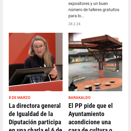
expositores y un buen
número de talleres gratuitos
para lo…
28.2.24
8 DE MARZO
BARAKALDO
La directora general
El PP pide que el
de Igualdad de la
Ayuntamiento
Diputación participa
acondicione una
en una charla el 6 de
casa de cultura o