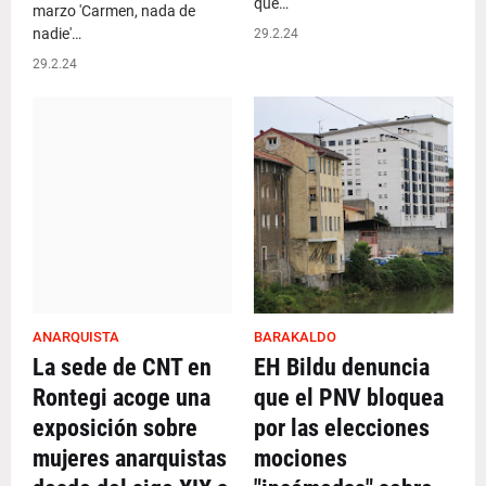
que…
marzo 'Carmen, nada de
nadie'…
29.2.24
29.2.24
ANARQUISTA
BARAKALDO
La sede de CNT en
EH Bildu denuncia
Rontegi acoge una
que el PNV bloquea
exposición sobre
por las elecciones
mujeres anarquistas
mociones