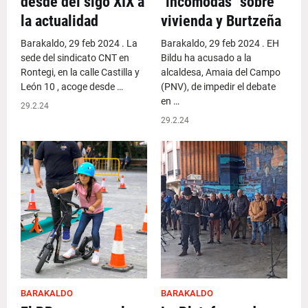
desde del sigo XIX a
"incómodas" sobre
la actualidad
vivienda y Burtzeña
Barakaldo, 29 feb 2024 . La
Barakaldo, 29 feb 2024 . EH
sede del sindicato CNT en
Bildu ha acusado a la
Rontegi, en la calle Castilla y
alcaldesa, Amaia del Campo
León 10 , acoge desde …
(PNV), de impedir el debate
en …
29.2.24
29.2.24
BARAKALDO
BARAKALDO