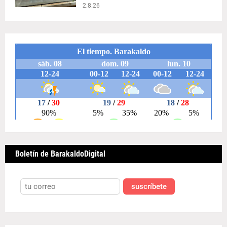
2.8.26
Boletín de BarakaldoDigital
suscríbete