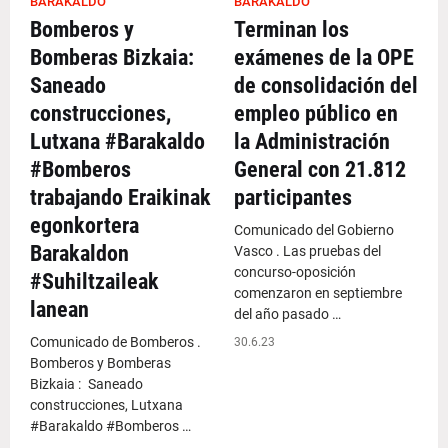
BARAKALDO
BARAKALDO
Bomberos y
Terminan los
Bomberas Bizkaia:
exámenes de la OPE
Saneado
de consolidación del
construcciones,
empleo público en
Lutxana #Barakaldo
la Administración
#Bomberos
General con 21.812
trabajando Eraikinak
participantes
egonkortera
Comunicado del Gobierno
Barakaldon
Vasco . Las pruebas del
concurso-oposición
#Suhiltzaileak
comenzaron en septiembre
lanean
del año pasado …
Comunicado de Bomberos .
30.6.23
Bomberos y Bomberas
Bizkaia : Saneado
construcciones, Lutxana
#Barakaldo #Bomberos …