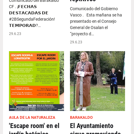
Comunicado del Barakaldo
CF . ¡𝗙𝗘𝗖𝗛𝗔𝗦
Comunicado del Gobierno
𝗗𝗘𝗦𝗧𝗔𝗖𝗔𝗗𝗔𝗦 𝗗𝗘
Vasco . Esta mañana se ha
#2BSegundaFederación!
presentado en el Consejo
𝗧𝗘𝗠𝗣𝗢𝗥𝗔𝗗?…
General de Osalan el
“proyecto d…
29.6.23
29.6.23
AULA DE LA NATURALEZA
BARAKALDO
'Escape room' en el
El Ayuntamiento