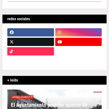
redes sociales
+ leído
APARCAMIENTO
El Ayuntamiento prohíbe aparcar de