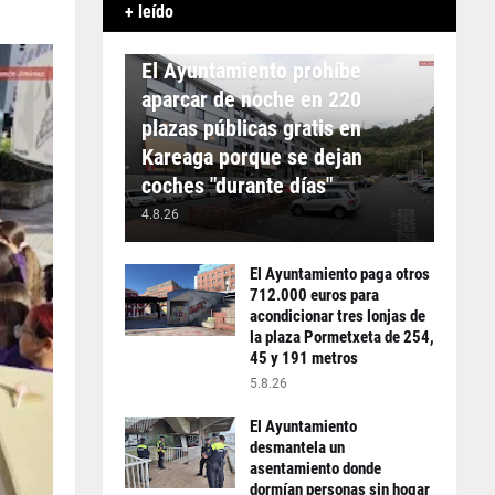
+ leído
APARCAMIENTO
El Ayuntamiento prohíbe
aparcar de noche en 220
plazas públicas gratis en
Kareaga porque se dejan
coches "durante días"
4.8.26
El Ayuntamiento paga otros
712.000 euros para
acondicionar tres lonjas de
la plaza Pormetxeta de 254,
45 y 191 metros
5.8.26
El Ayuntamiento
desmantela un
asentamiento donde
dormían personas sin hogar