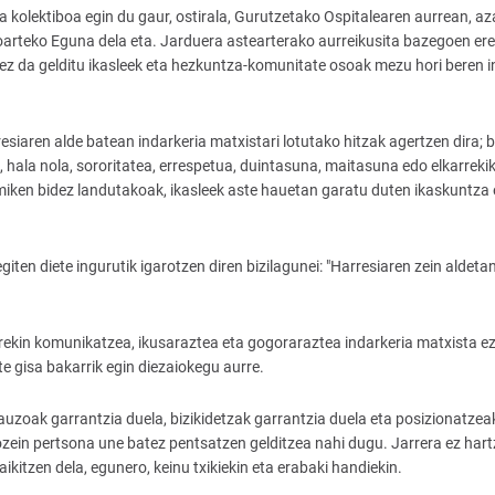
olektiboa egin du gaur, ostirala, Gurutzetako Ospitalearen aurrean, a
teko Eguna dela eta. Jarduera astearterako aurreikusita bazegoen ere
a ez da gelditu ikasleek eta hezkuntza-komunitate osoak mezu hori beren 
esiaren alde batean indarkeria matxistari lotutako hitzak agertzen dira; 
 hala nola, sororitatea, errespetua, duintasuna, maitasuna edo elkarreki
amiken bidez landutakoak, ikasleek aste hauetan garatu duten ikaskuntza 
en diete ingurutik igarotzen diren bizilagunei: "Harresiaren zein aldeta
oarekin komunikatzea, ikusaraztea eta gogoraraztea indarkeria matxista ez
e gisa bakarrik egin diezaiokegu aurre.
auzoak garrantzia duela, bizikidetzak garrantzia duela eta posizionatzea
zein pertsona une batez pentsatzen gelditzea nahi dugu. Jarrera ez hart
ikitzen dela, egunero, keinu txikiekin eta erabaki handiekin.