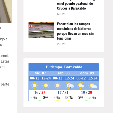
en el puente peatonal de
Cruces a Barakaldo
6.8.26
Encartelan las rampas
n
mecánicas de Nafarroa
porque llevan un mes sin
funcionar
igó a
2.8.26
ás
lencia
 Estas
o ha
 parte