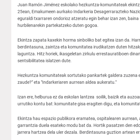
Juan Ramón Jiménez eskolako hezkuntza-komunitateak ekintza k
25ean, Emakumeen aurkako Indarkeria Desagerrarazteko Nazioar
eguraldi txarraren ondorioz atzeratu egin behar izan zen, bain
hurbilenarekin partekatzeko duten gogoa.
Ekintza zapata kaxekin horma sinboliko bat egitea izan da. Harr
berdintasuna, zaintza eta komunitatea irudikatzen duten hitzak,
laguntza. Hitz horiek, ikasgeletan zirkulu errestauratiboen din
sentsibilitatea islatzen dute.
Hezkuntza komunitateak sortutako pankartek galdera zuzena egit
zaude?" eta "Indarkeriaren aurrean aldea aukeratu."
Izan ere, helburua ez da eskolan lantzea soilik, baizik eta auz
urrutiko kontu bat: komunitate gisa eragiten digu, eta komunitat
Ekintza hau espazio publikora eramatea, ospitalearen aurrean, 
garrantzia duela esateko modu bat da. Hortik pasatzen den edo
jarrera hartzea dela uler dezala. Berdintasuna guztion artean era