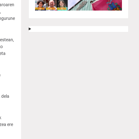
zaroaren
,
ingurune
bestean,
ko
eta
n
 dela
k
zea ere