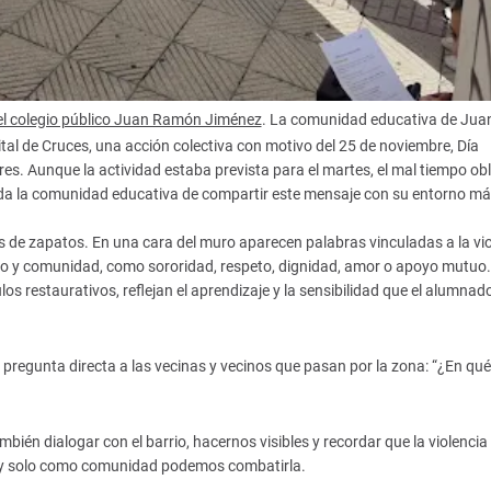
l colegio público Juan Ramón Jiménez
. La comunidad educativa de Jua
tal de Cruces, una acción colectiva con motivo del 25 de noviembre, Día
eres. Aunque la actividad estaba prevista para el martes, el mal tiempo obl
oda la comunidad educativa de compartir este mensaje con su entorno m
s de zapatos. En una cara del muro aparecen palabras vinculadas a la vio
ado y comunidad, como sororidad, respeto, dignidad, amor o apoyo mutuo.
os restaurativos, reflejan el aprendizaje y la sensibilidad que el alumnad
regunta directa a las vecinas y vecinos que pasan por la zona: “¿En qué
bién dialogar con el barrio, hacernos visibles y recordar que la violencia
 y solo como comunidad podemos combatirla.