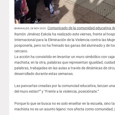
.
Comunicado de la comunidad educativa de
BARAKALDO, 28 NOV 2025
Ramón Jiménez Eskola ha realizado este viernes, frente al hospi
Internacional para la Eliminación de la Violencia contra las Muj
posponerla, pero no ha frenado las ganas del alumnado y de t
cercano.
La acción ha consistido en levantar un muro simbólico con caja
machista; en la otra, palabras que representan igualdad, cuid
palabras, trabajadas en las aulas a través de dinámicas de círcul
desarrollado durante estas semanas.
Las pancartas creadas por la comunciad educativa, lanzan una p
del muro estás?” y “Frente a la violencia, posiciónate.”
Porque lo que se busca no es solo enseñar en la escuela, sino tam
machista no es un asunto lejano: nos afecta como comunidad,