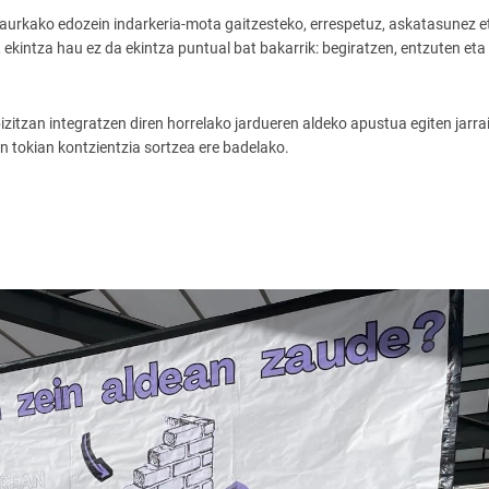
aurkako edozein indarkeria-mota gaitzesteko, errespetuz, askatasunez e
ekintza hau ez da ekintza puntual bat bakarrik: begiratzen, entzuten eta
zitzan integratzen diren horrelako jardueren aldeko apustua egiten jarra
n tokian kontzientzia sortzea ere badelako.