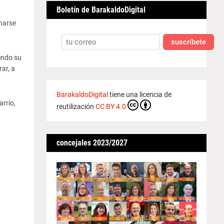
Boletín de BarakaldoDigital
narse
suscríbete
endo su
ar, a
BarakaldoDigital
tiene una licencia de
rrio,
reutilización
CC BY 4.0
concejales 2023/2027