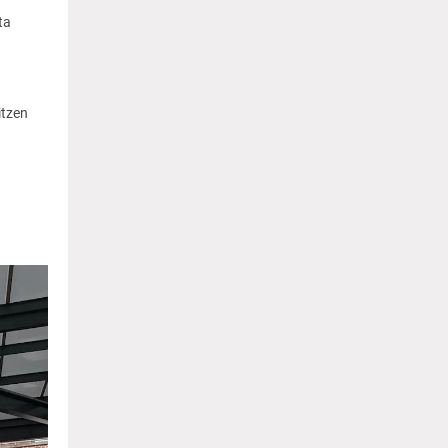
ta
itzen