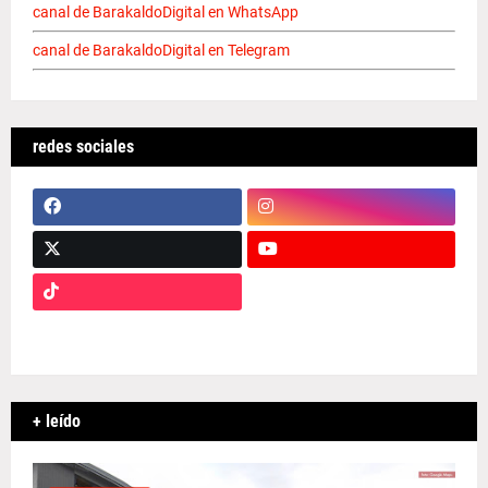
canal de BarakaldoDigital en WhatsApp
canal de BarakaldoDigital en Telegram
redes sociales
+ leído