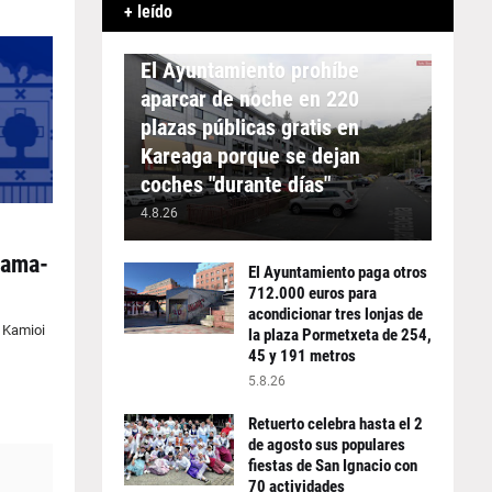
+ leído
APARCAMIENTO
El Ayuntamiento prohíbe
aparcar de noche en 220
plazas públicas gratis en
Kareaga porque se dejan
coches "durante días"
4.8.26
zama-
El Ayuntamiento paga otros
712.000 euros para
acondicionar tres lonjas de
️ Kamioi
la plaza Pormetxeta de 254,
45 y 191 metros
5.8.26
Retuerto celebra hasta el 2
de agosto sus populares
fiestas de San Ignacio con
70 actividades