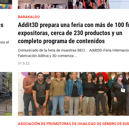
BARAKALDO
es
Addit3D prepara una feria con más de 100 f
expositoras, cerca de 230 productos y un
completo programa de contenidos
mos el
Comunicado de la feria de muestras BEC! . Addit3D-Feria Internacio
Fabricación Aditiva y 3D comienza …
31.5.22
ASOCIACIÓN DE PROMOTORAS DE IGUALDAD DE GÉNERO DE EU