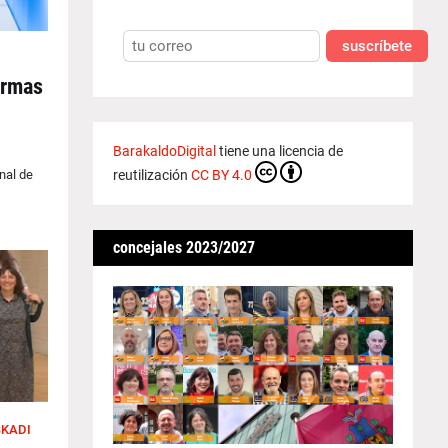
suscríbete
irmas
BarakaldoDigital
tiene una licencia de
nal de
reutilización
CC BY 4.0
concejales 2023/2027
SKADI