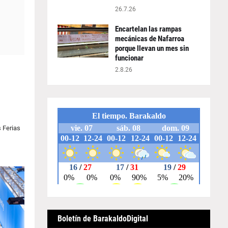
26.7.26
Encartelan las rampas
mecánicas de Nafarroa
porque llevan un mes sin
funcionar
2.8.26
s Ferias
Boletín de BarakaldoDigital