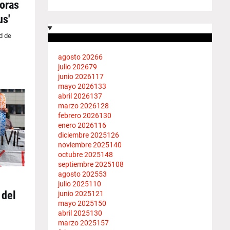
oras
us'
d de
agosto 2026
6
julio 2026
79
junio 2026
117
mayo 2026
133
abril 2026
137
marzo 2026
128
febrero 2026
130
enero 2026
116
diciembre 2025
126
noviembre 2025
140
octubre 2025
148
septiembre 2025
108
agosto 2025
53
julio 2025
110
 del
junio 2025
121
mayo 2025
150
abril 2025
130
marzo 2025
157