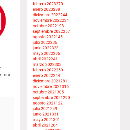
febrero 2023
270
enero 2023
298
diciembre 2022
244
noviembre 2022
234
octubre 2022
198
septiembre 2022
257
agosto 2022
145
julio 2022
236
junio 2022
328
mayo 2022
296
abril 2022
241
marzo 2022
303
…
febrero 2022
250
l 13 a
enero 2022
244
diciembre 2021
281
noviembre 2021
316
octubre 2021
305
septiembre 2021
290
agosto 2021
122
julio 2021
249
junio 2021
331
mayo 2021
301
abril 2021
284