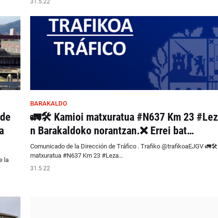
31.5.22
BARAKALDO
 de
🚛🛠️ Kamioi matxuratua #N637 Km 23 #Le
a
n Barakaldoko norantzan.❌ Errei bat…
Comunicado de la Dirección de Tráfico . Trafiko @trafikoaEJGV 🚛🛠
matxuratua #N637 Km 23 #Leza…
 la
31.5.22