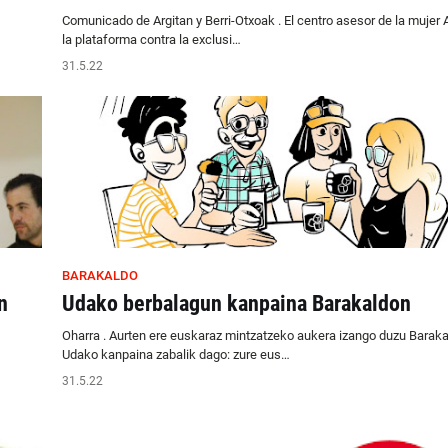
Comunicado de Argitan y Berri-Otxoak . El centro asesor de la mujer A
la plataforma contra la exclusi…
31.5.22
BARAKALDO
n
Udako berbalagun kanpaina Barakaldon
Oharra . Aurten ere euskaraz mintzatzeko aukera izango duzu Baraka
Udako kanpaina zabalik dago: zure eus…
31.5.22