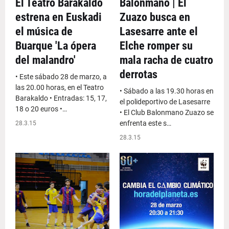
El Teatro Barakaldo
Balonmano | El
estrena en Euskadi
Zuazo busca en
el música de
Lasesarre ante el
Buarque 'La ópera
Elche romper su
del malandro'
mala racha de cuatro
derrotas
• Este sábado 28 de marzo, a
las 20.00 horas, en el Teatro
• Sábado a las 19.30 horas en
Barakaldo • Entradas: 15, 17,
el polideportivo de Lasesarre
18 o 20 euros •…
• El Club Balonmano Zuazo se
enfrenta este s…
28.3.15
28.3.15