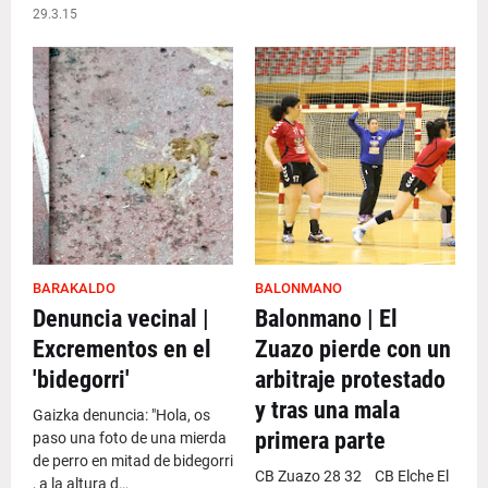
29.3.15
BARAKALDO
BALONMANO
Denuncia vecinal |
Balonmano | El
Excrementos en el
Zuazo pierde con un
'bidegorri'
arbitraje protestado
y tras una mala
Gaizka denuncia: "Hola, os
primera parte
paso una foto de una mierda
de perro en mitad de bidegorri
CB Zuazo 28 32 CB Elche El
, a la altura d…