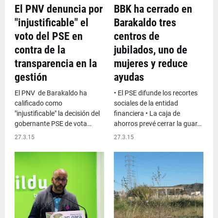
El PNV denuncia por
BBK ha cerrado en
"injustificable" el
Barakaldo tres
voto del PSE en
centros de
contra de la
jubilados, uno de
transparencia en la
mujeres y reduce
gestión
ayudas
El PNV de Barakaldo ha
• El PSE difunde los recortes
calificado como
sociales de la entidad
"injustificable" la decisión del
financiera • La caja de
gobernante PSE de vota…
ahorros prevé cerrar la guar…
27.3.15
27.3.15