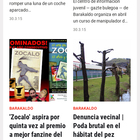
El centro de información
romper una luna de un coche
juvenil — gazte bulegoa — de
aparcado…
Barakaldo organiza en abril
30.3.15
un curso de manipulador d…
30.3.15
BARAKALDO
BARAKALDO
'Zocalo' aspira por
Denuncia vecinal |
quinta vez al premio
Poda brutal en el
a mejor fanzine del
hábitat del pez