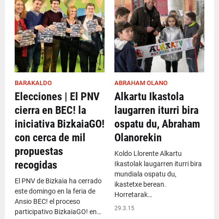
BARAKALDO
ABRAHAM OLANO
Elecciones | El PNV
Alkartu Ikastola
cierra en BEC! la
laugarren iturri bira
iniciativa BizkaiaGO!
ospatu du, Abraham
con cerca de mil
Olanorekin
propuestas
Koldo Llorente Alkartu
recogidas
Ikastolak laugarren iturri bira
mundiala ospatu du,
El PNV de Bizkaia ha cerrado
ikastetxe berean.
este domingo en la feria de
Horretarak…
Ansio BEC! el proceso
29.3.15
participativo BizkaiaGO! en…