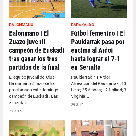
BALONMANO
BARAKALDO
Balonmano | El
Fútbol femenino | El
Zuazo juvenil,
Pauldarrak pasa por
campeón de Euskadi
encima al Ardoi
tras ganar los tres
hasta lograr el 7-1
partidos de la final
en Serralta
El equipo juvenil del Club
Pauldarrak 7 1 Ardoi •
Balonmano Zuazo se ha
Alineación del Pauldarrak : 13
proclamado este domingo
Leire; 25 Ainhoa; 12 Naikari; 3
campeón de Euskadi . Las
Virginia;…
zuazotar…
29.3.15
29.3.15