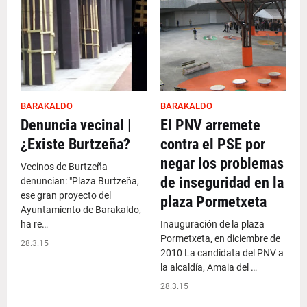
BARAKALDO
BARAKALDO
Denuncia vecinal |
El PNV arremete
¿Existe Burtzeña?
contra el PSE por
negar los problemas
Vecinos de Burtzeña
de inseguridad en la
denuncian: "Plaza Burtzeña,
ese gran proyecto del
plaza Pormetxeta
Ayuntamiento de Barakaldo,
ha re…
Inauguración de la plaza
Pormetxeta, en diciembre de
28.3.15
2010 La candidata del PNV a
la alcaldía, Amaia del …
28.3.15