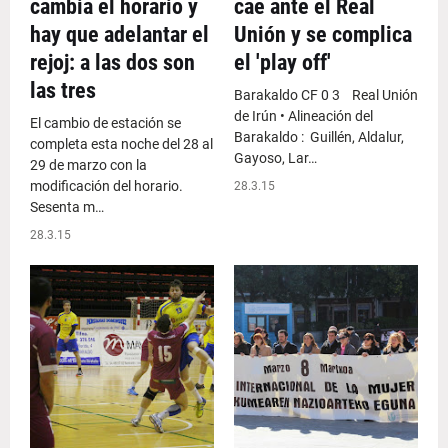
cambia el horario y
cae ante el Real
hay que adelantar el
Unión y se complica
rejoj: a las dos son
el 'play off'
las tres
Barakaldo CF 0 3 Real Unión
de Irún • Alineación del
El cambio de estación se
Barakaldo : Guillén, Aldalur,
completa esta noche del 28 al
Gayoso, Lar…
29 de marzo con la
modificación del horario.
28.3.15
Sesenta m…
28.3.15