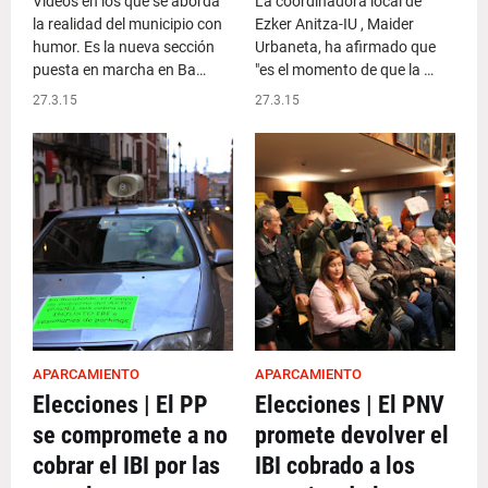
Vídeos en los que se aborda
La coordinadora local de
la realidad del municipio con
Ezker Anitza-IU , Maider
humor. Es la nueva sección
Urbaneta, ha afirmado que
puesta en marcha en Ba…
"es el momento de que la …
27.3.15
27.3.15
APARCAMIENTO
APARCAMIENTO
Elecciones | El PP
Elecciones | El PNV
se compromete a no
promete devolver el
cobrar el IBI por las
IBI cobrado a los