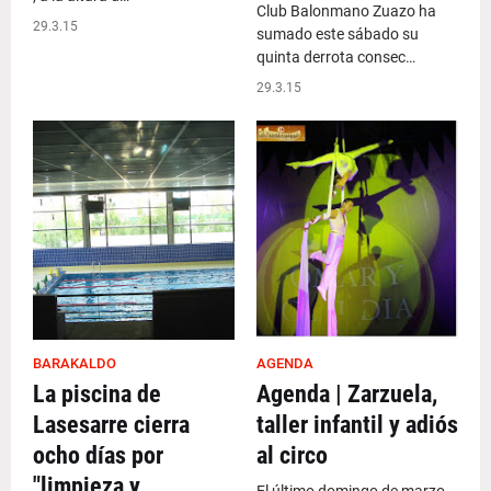
Club Balonmano Zuazo ha
29.3.15
sumado este sábado su
quinta derrota consec…
29.3.15
BARAKALDO
AGENDA
La piscina de
Agenda | Zarzuela,
Lasesarre cierra
taller infantil y adiós
ocho días por
al circo
"limpieza y