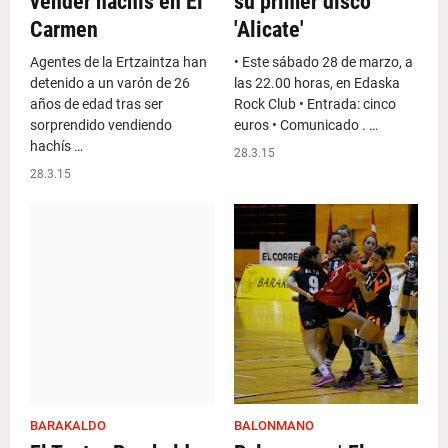
vender hachís en El
su primer disco
Carmen
'Alicate'
Agentes de la Ertzaintza han
• Este sábado 28 de marzo, a
detenido a un varón de 26
las 22.00 horas, en Edaska
años de edad tras ser
Rock Club • Entrada: cinco
sorprendido vendiendo
euros • Comunicado . …
hachís …
28.3.15
28.3.15
BARAKALDO
BALONMANO