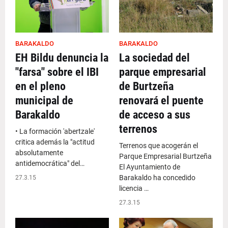
BARAKALDO
BARAKALDO
EH Bildu denuncia la
La sociedad del
"farsa" sobre el IBI
parque empresarial
en el pleno
de Burtzeña
municipal de
renovará el puente
Barakaldo
de acceso a sus
terrenos
• La formación 'abertzale'
critica además la "actitud
Terrenos que acogerán el
absolutamente
Parque Empresarial Burtzeña
antidemocrática" del…
El Ayuntamiento de
Barakaldo ha concedido
27.3.15
licencia …
27.3.15