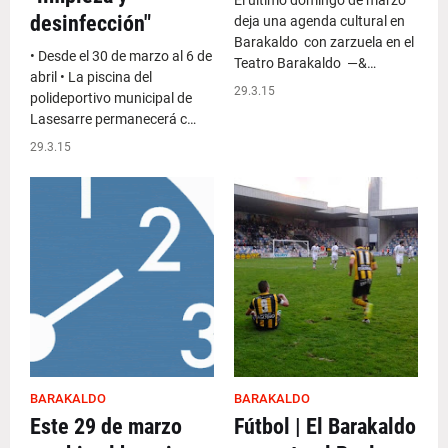
El último domingo de marzo
desinfección"
deja una agenda cultural en
Barakaldo con zarzuela en el
• Desde el 30 de marzo al 6 de
Teatro Barakaldo —&…
abril • La piscina del
29.3.15
polideportivo municipal de
Lasesarre permanecerá c…
29.3.15
BARAKALDO
BARAKALDO
Este 29 de marzo
Fútbol | El Barakaldo