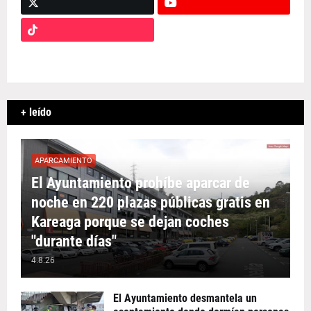
+ leído
APARCAMIENTO
El Ayuntamiento prohíbe aparcar de
noche en 220 plazas públicas gratis en
Kareaga porque se dejan coches
"durante días"
4.8.26
El Ayuntamiento desmantela un