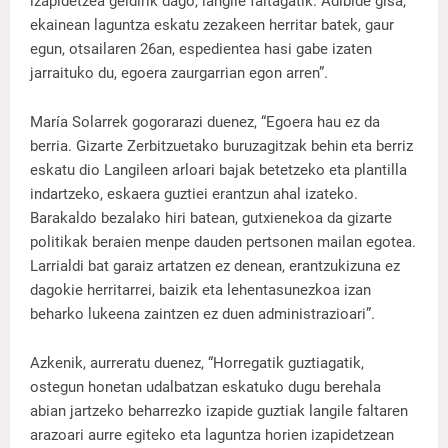
izapidetzea geldirik dago, langile faltagatik. Adibide gisa,
ekainean laguntza eskatu zezakeen herritar batek, gaur
egun, otsailaren 26an, espedientea hasi gabe izaten
jarraituko du, egoera zaurgarrian egon arren”.
María Solarrek gogorarazi duenez, “Egoera hau ez da
berria. Gizarte Zerbitzuetako buruzagitzak behin eta berriz
eskatu dio Langileen arloari bajak betetzeko eta plantilla
indartzeko, eskaera guztiei erantzun ahal izateko.
Barakaldo bezalako hiri batean, gutxienekoa da gizarte
politikak beraien menpe dauden pertsonen mailan egotea.
Larrialdi bat garaiz artatzen ez denean, erantzukizuna ez
dagokie herritarrei, baizik eta lehentasunezkoa izan
beharko lukeena zaintzen ez duen administrazioari”.
Azkenik, aurreratu duenez, “Horregatik guztiagatik,
ostegun honetan udalbatzan eskatuko dugu berehala
abian jartzeko beharrezko izapide guztiak langile faltaren
arazoari aurre egiteko eta laguntza horien izapidetzean