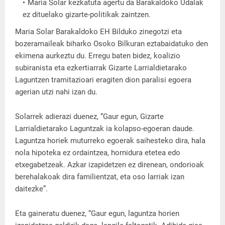
María Solar kezkatuta agertu da Barakaldoko Udalak
ez dituelako gizarte-politikak zaintzen.
Maria Solar Barakaldoko EH Bilduko zinegotzi eta
bozeramaileak biharko Osoko Bilkuran eztabaidatuko den
ekimena aurkeztu du. Erregu baten bidez, koalizio
subiranista eta ezkertiarrak Gizarte Larrialdietarako
Laguntzen tramitazioari eragiten dion paralisi egoera
agerian utzi nahi izan du.
Solarrek adierazi duenez, “Gaur egun, Gizarte
Larrialdietarako Laguntzak ia kolapso-egoeran daude.
Laguntza horiek muturreko egoerak saihesteko dira, hala
nola hipoteka ez ordaintzea, hornidura etetea edo
etxegabetzeak. Azkar izapidetzen ez direnean, ondorioak
berehalakoak dira familientzat, eta oso larriak izan
daitezke”.
Eta gaineratu duenez, “Gaur egun, laguntza horien