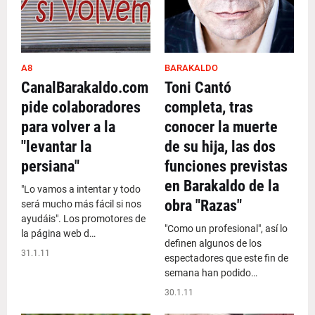
A8
BARAKALDO
CanalBarakaldo.com
Toni Cantó
pide colaboradores
completa, tras
para volver a la
conocer la muerte
"levantar la
de su hija, las dos
persiana"
funciones previstas
en Barakaldo de la
"Lo vamos a intentar y todo
obra "Razas"
será mucho más fácil si nos
ayudáis". Los promotores de
"Como un profesional", así lo
la página web d…
definen algunos de los
31.1.11
espectadores que este fin de
semana han podido…
30.1.11