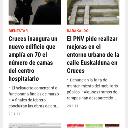
BIENESTAR
BARAKALDO
Cruces inaugura un
El PNV pide realizar
nuevo edificio que
mejoras en el
amplía en 70 el
entorno urbano de la
número de camas
calle Euskalduna en
del centro
Cruces
hospitalario
• Denuncian la falta de
mantenimiento del mobiliario
• El helipuerto comenzará a
público • Algunos tramos de
funcionar a finales de marzo
rampas han desaparecido …
• A finales de febrero
concluirán las obras de am…
28.1.11
28.1.11