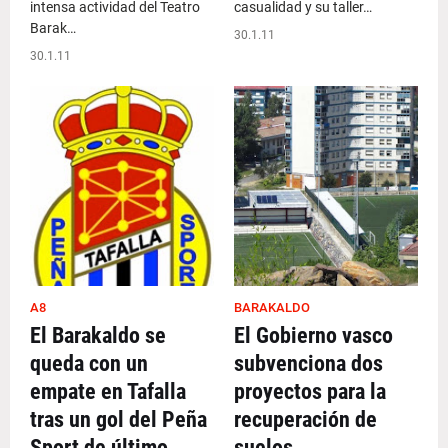
intensa actividad del Teatro
casualidad y su taller…
Barak…
30.1.11
30.1.11
A8
BARAKALDO
El Barakaldo se
El Gobierno vasco
queda con un
subvenciona dos
empate en Tafalla
proyectos para la
tras un gol del Peña
recuperación de
Sport de último
suelos