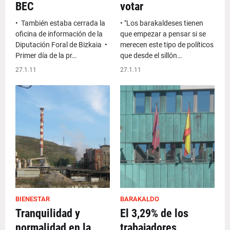
BEC
votar
• También estaba cerrada la
• "Los barakaldeses tienen
oficina de información de la
que empezar a pensar si se
Diputación Foral de Bizkaia •
merecen este tipo de políticos
Primer día de la pr…
que desde el sillón…
27.1.11
27.1.11
BIENESTAR
BARAKALDO
Tranquilidad y
El 3,29% de los
normalidad en la
trabajadores