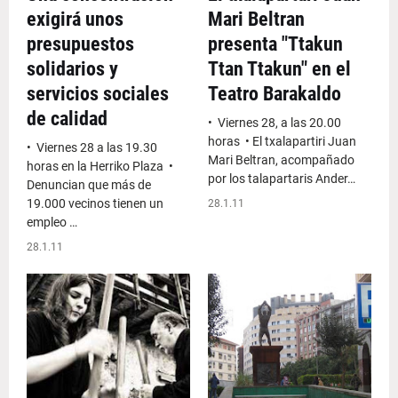
exigirá unos
Mari Beltran
presupuestos
presenta "Ttakun
solidarios y
Ttan Ttakun" en el
servicios sociales
Teatro Barakaldo
de calidad
• Viernes 28, a las 20.00
horas • El txalapartiri Juan
• Viernes 28 a las 19.30
Mari Beltran, acompañado
horas en la Herriko Plaza •
por los talapartaris Ander…
Denuncian que más de
19.000 vecinos tienen un
28.1.11
empleo …
28.1.11