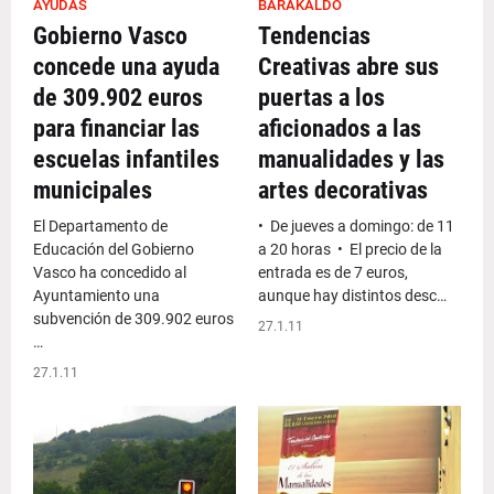
AYUDAS
BARAKALDO
Gobierno Vasco
Tendencias
concede una ayuda
Creativas abre sus
de 309.902 euros
puertas a los
para financiar las
aficionados a las
escuelas infantiles
manualidades y las
municipales
artes decorativas
El Departamento de
• De jueves a domingo: de 11
Educación del Gobierno
a 20 horas • El precio de la
Vasco ha concedido al
entrada es de 7 euros,
Ayuntamiento una
aunque hay distintos desc…
subvención de 309.902 euros
27.1.11
…
27.1.11