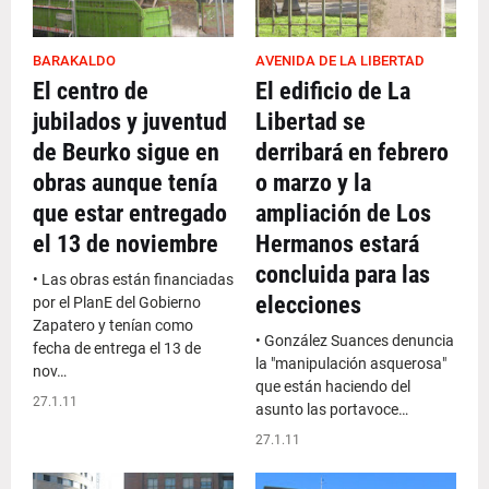
BARAKALDO
AVENIDA DE LA LIBERTAD
El centro de
El edificio de La
jubilados y juventud
Libertad se
de Beurko sigue en
derribará en febrero
obras aunque tenía
o marzo y la
que estar entregado
ampliación de Los
el 13 de noviembre
Hermanos estará
concluida para las
• Las obras están financiadas
elecciones
por el PlanE del Gobierno
Zapatero y tenían como
• González Suances denuncia
fecha de entrega el 13 de
la "manipulación asquerosa"
nov…
que están haciendo del
27.1.11
asunto las portavoce…
27.1.11