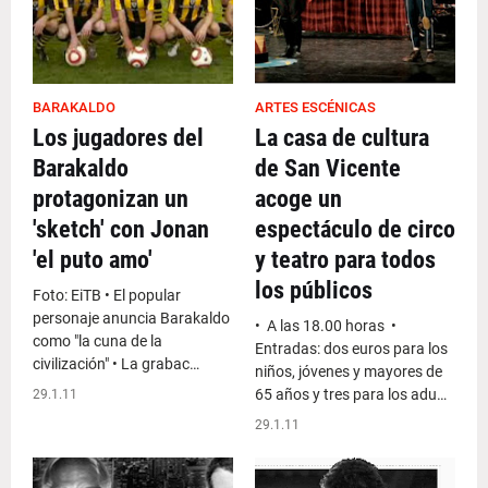
BARAKALDO
ARTES ESCÉNICAS
Los jugadores del
La casa de cultura
Barakaldo
de San Vicente
protagonizan un
acoge un
'sketch' con Jonan
espectáculo de circo
'el puto amo'
y teatro para todos
los públicos
Foto: EiTB • El popular
personaje anuncia Barakaldo
• A las 18.00 horas •
como "la cuna de la
Entradas: dos euros para los
civilización" • La grabac…
niños, jóvenes y mayores de
65 años y tres para los adu…
29.1.11
29.1.11