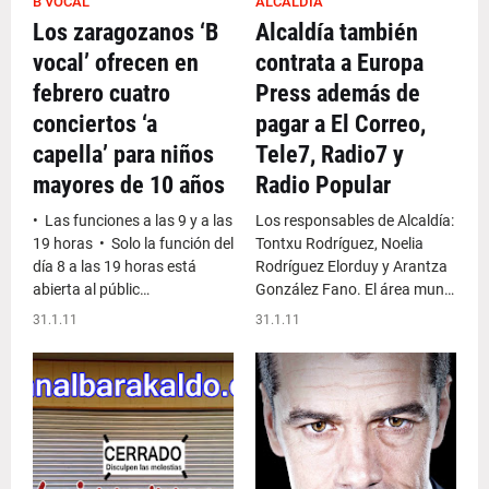
B VOCAL
ALCALDÍA
Los zaragozanos ‘B
Alcaldía también
vocal’ ofrecen en
contrata a Europa
febrero cuatro
Press además de
conciertos ‘a
pagar a El Correo,
capella’ para niños
Tele7, Radio7 y
mayores de 10 años
Radio Popular
• Las funciones a las 9 y a las
Los responsables de Alcaldía:
19 horas • Solo la función del
Tontxu Rodríguez, Noelia
día 8 a las 19 horas está
Rodríguez Elorduy y Arantza
abierta al públic…
González Fano. El área mun…
31.1.11
31.1.11