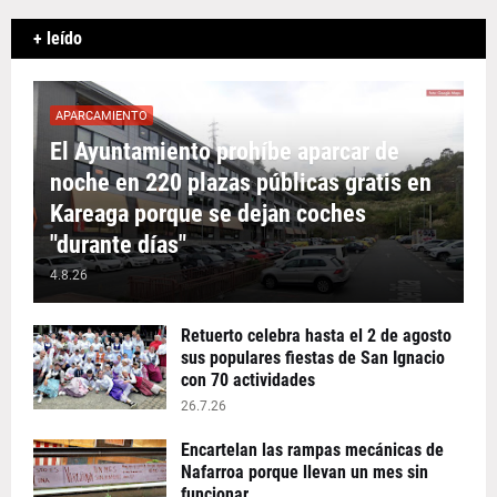
+ leído
APARCAMIENTO
El Ayuntamiento prohíbe aparcar de
noche en 220 plazas públicas gratis en
Kareaga porque se dejan coches
"durante días"
4.8.26
Retuerto celebra hasta el 2 de agosto
sus populares fiestas de San Ignacio
con 70 actividades
26.7.26
Encartelan las rampas mecánicas de
Nafarroa porque llevan un mes sin
funcionar