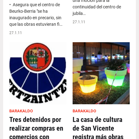
una moción para la
• Asegura que el centro de
continuidad del centro de
Beurko-Berria "se ha
jubila…
inaugurado en precario, sin
27.1.11
que las obras estuvieran fi…
27.1.11
BARAKALDO
BARAKALDO
Tres detenidos por
La casa de cultura
realizar compras en
de San Vicente
comercios con
registra más obras