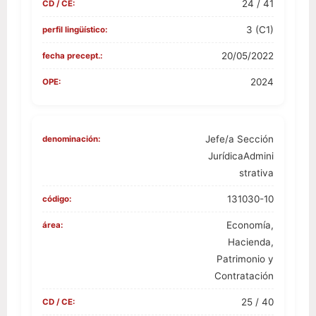
24 / 41
CD / CE:
3 (C1)
perfil lingüístico:
20/05/2022
fecha precept.:
2024
OPE:
Jefe/a Sección
denominación:
JurídicaAdmini
strativa
131030-10
código:
Economía,
área:
Hacienda,
Patrimonio y
Contratación
25 / 40
CD / CE: