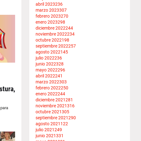
abril 2023
236
marzo 2023
307
febrero 2023
270
enero 2023
298
diciembre 2022
244
noviembre 2022
234
octubre 2022
198
septiembre 2022
257
agosto 2022
145
julio 2022
236
junio 2022
328
mayo 2022
296
abril 2022
241
marzo 2022
303
stura,
febrero 2022
250
enero 2022
244
diciembre 2021
281
noviembre 2021
316
 para
octubre 2021
305
septiembre 2021
290
agosto 2021
122
julio 2021
249
junio 2021
331