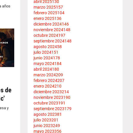
abril 2025
130
a años
marzo 2025
157
febrero 2025
104
enero 2025
136
diciembre 2024
146
noviembre 2024
148
octubre 2024
197
septiembre 2024
148
agosto 2024
58
julio 2024
151
junio 2024
178
mayo 2024
184
abril 2024
180
marzo 2024
209
febrero 2024
207
enero 2024
210
es de
diciembre 2023
214
c'
noviembre 2023
190
octubre 2023
191
mesa y
septiembre 2023
179
agosto 2023
81
julio 2023
201
junio 2023
249
mayo 2023
356