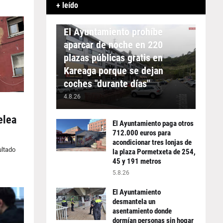
+ leído
APARCAMIENTO
El Ayuntamiento prohíbe
aparcar de noche en 220
plazas públicas gratis en
Kareaga porque se dejan
coches "durante días"
4.8.26
elea
El Ayuntamiento paga otros
712.000 euros para
acondicionar tres lonjas de
ultado
la plaza Pormetxeta de 254,
45 y 191 metros
5.8.26
El Ayuntamiento
desmantela un
asentamiento donde
dormían personas sin hogar