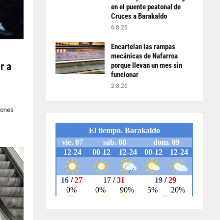
en el puente peatonal de
Cruces a Barakaldo
6.8.26
Encartelan las rampas
mecánicas de Nafarroa
r a
porque llevan un mes sin
funcionar
2.8.26
iones