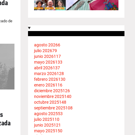
nda
rcado de
agosto 2026
6
julio 2026
79
junio 2026
117
mayo 2026
133
abril 2026
137
marzo 2026
128
febrero 2026
130
enero 2026
116
diciembre 2025
126
noviembre 2025
140
octubre 2025
148
septiembre 2025
108
as
agosto 2025
53
julio 2025
110
zada
junio 2025
121
mayo 2025
150