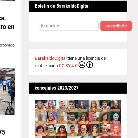
Boletín de BarakaldoDigital
ca:
tro en
suscríbete
corporado
BarakaldoDigital
tiene una licencia de
reutilización
CC BY 4.0
concejales 2023/2027
75