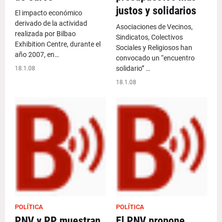
justos y solidarios
El impacto económico
derivado de la actividad
Asociaciones de Vecinos,
realizada por Bilbao
Sindicatos, Colectivos
Exhibition Centre, durante el
Sociales y Religiosos han
año 2007, en…
convocado un “encuentro
solidario” …
18.1.08
18.1.08
POLÍTICA
POLÍTICA
PNV y PP muestran
El PNV propone