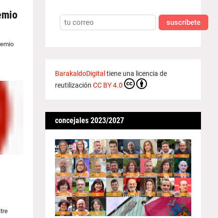
emio
suscríbete
remio
BarakaldoDigital
tiene una licencia de
reutilización
CC BY 4.0
concejales 2023/2027
tre