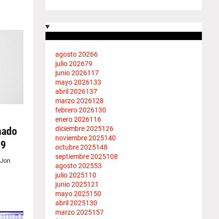
agosto 2026
6
julio 2026
79
junio 2026
117
mayo 2026
133
abril 2026
137
marzo 2026
128
febrero 2026
130
enero 2026
116
diciembre 2025
126
nado
noviembre 2025
140
09
octubre 2025
148
septiembre 2025
108
 Jon
agosto 2025
53
julio 2025
110
junio 2025
121
mayo 2025
150
abril 2025
130
marzo 2025
157