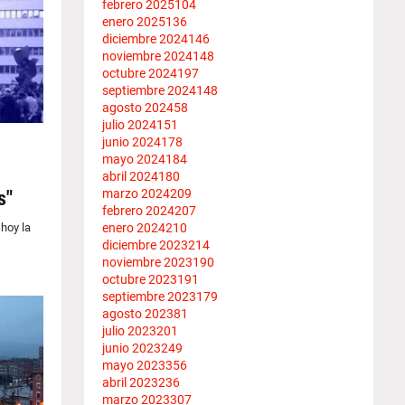
febrero 2025
104
enero 2025
136
diciembre 2024
146
noviembre 2024
148
octubre 2024
197
septiembre 2024
148
agosto 2024
58
julio 2024
151
junio 2024
178
mayo 2024
184
abril 2024
180
marzo 2024
209
s"
febrero 2024
207
enero 2024
210
hoy la
diciembre 2023
214
noviembre 2023
190
octubre 2023
191
septiembre 2023
179
agosto 2023
81
julio 2023
201
junio 2023
249
mayo 2023
356
abril 2023
236
marzo 2023
307