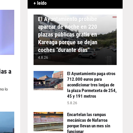
+ leído
APARCAMIENTO
El Ayuntamiento prohíbe
aparcar de noche en 220
plazas públicas gratis en
Kareaga porque se dejan
coches "durante días"
4.8.26
ias a
El Ayuntamiento paga otros
712.000 euros para
acondicionar tres lonjas de
mo lo
la plaza Pormetxeta de 254,
45 y 191 metros
5.8.26
Encartelan las rampas
mecánicas de Nafarroa
porque llevan un mes sin
funcionar