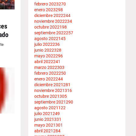
febrero 2023
270
enero 2023
298
diciembre 2022
244
noviembre 2022
234
ces
octubre 2022
198
septiembre 2022
257
ado
agosto 2022
145
julio 2022
236
te
junio 2022
328
mayo 2022
296
abril 2022
241
marzo 2022
303
febrero 2022
250
enero 2022
244
diciembre 2021
281
noviembre 2021
316
octubre 2021
305
septiembre 2021
290
agosto 2021
122
julio 2021
249
junio 2021
331
mayo 2021
301
abril 2021
284