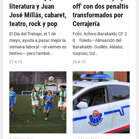
literatura y Juan
off' con dos penaltis
José Millás, cabaret,
transformados por
teatro, rock y pop
Cerrajería
El Día del Trabajo, el 1 de
Foto: Achivo Barakaldo CF 2
mayo, ayuda a pasar mejor la
0 Toledo • Alineación del
semana laboral —el viernes es
Barakaldo :Guillén, Aldalur,
festivo— pero tambié…
Gayoso, Od…
27.4.15
26.4.15