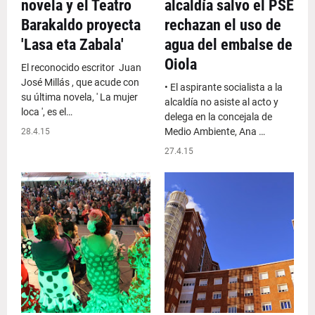
novela y el Teatro
alcaldía salvo el PSE
Barakaldo proyecta
rechazan el uso de
'Lasa eta Zabala'
agua del embalse de
Oiola
El reconocido escritor Juan
José Millás , que acude con
• El aspirante socialista a la
su última novela, ' La mujer
alcaldía no asiste al acto y
loca ', es el…
delega en la concejala de
Medio Ambiente, Ana …
28.4.15
27.4.15