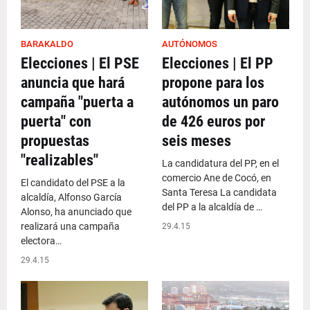
BARAKALDO
AUTÓNOMOS
Elecciones | El PSE
Elecciones | El PP
anuncia que hará
propone para los
campaña "puerta a
autónomos un paro
puerta" con
de 426 euros por
propuestas
seis meses
"realizables"
La candidatura del PP, en el
comercio Ane de Cocó, en
El candidato del PSE a la
Santa Teresa La candidata
alcaldía, Alfonso García
del PP a la alcaldía de …
Alonso, ha anunciado que
realizará una campaña
29.4.15
electora…
29.4.15