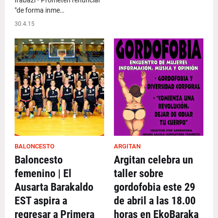
Irabazi • Prometen renunciar
"de forma inme…
30.4.15
BALONCESTO
ARGITAN
Baloncesto
Argitan celebra un
femenino | El
taller sobre
Ausarta Barakaldo
gordofobia este 29
EST aspira a
de abril a las 18.00
regresar a Primera
horas en EkoBaraka