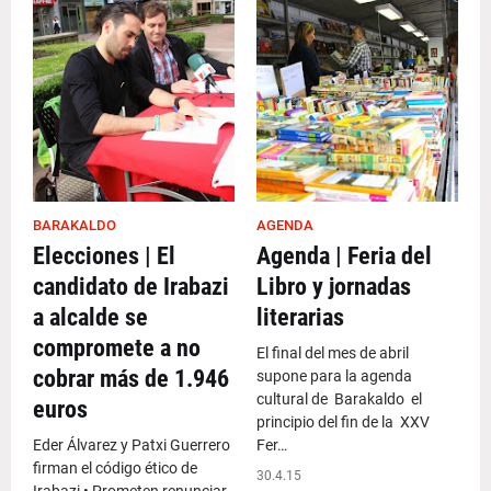
BARAKALDO
AGENDA
Elecciones | El
Agenda | Feria del
candidato de Irabazi
Libro y jornadas
a alcalde se
literarias
compromete a no
El final del mes de abril
cobrar más de 1.946
supone para la agenda
cultural de Barakaldo el
euros
principio del fin de la XXV
Eder Álvarez y Patxi Guerrero
Fer…
firman el código ético de
30.4.15