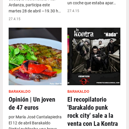
un coche que estaba apar…
Ardanza, participa este
martes 28 de abril —19.30 h…
27.4.15
27.4.15
BARAKALDO
BARAKALDO
Opinión | Un joven
El recopilatorio
de 47 euros
'Barakaldo punk
rock city' sale a la
por María José Cantalapiedra
venta con La Kontra
El 12 de abril Barakaldo