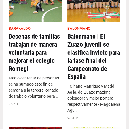
BARAKALDO
BALONMANO
Decenas de familias
Balonmano | El
trabajan de manera
Zuazo juvenil se
voluntaria para
clasifica invicto para
mejorar el colegio
la fase final del
Rontegi
Campeonato de
España
Medio centenar de personas
se ha sumado este fin de
• Oihane Manrique y Maddi
semana a la tercera jornada
Aalla, del Zuazo máxima
de trabajo voluntario para …
goleadora y mejor portera
respectivamente • Magdalena
26.4.15
Agu…
26.4.15