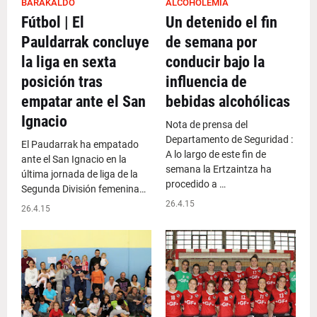
BARAKALDO
ALCOHOLEMIA
Fútbol | El
Un detenido el fin
Pauldarrak concluye
de semana por
la liga en sexta
conducir bajo la
posición tras
influencia de
empatar ante el San
bebidas alcohólicas
Ignacio
Nota de prensa del
Departamento de Seguridad :
El Paudarrak ha empatado
A lo largo de este fin de
ante el San Ignacio en la
semana la Ertzaintza ha
última jornada de liga de la
procedido a …
Segunda División femenina…
26.4.15
26.4.15