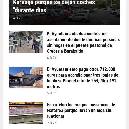
Kareaga porque se dejan coches
"durante días"
4.8.26
El Ayuntamiento desmantela un
asentamiento donde dormían personas
sin hogar en el puente peatonal de
Cruces a Barakaldo
6.8.26
El Ayuntamiento paga otros 712.000
euros para acondicionar tres lonjas de
la plaza Pormetxeta de 254, 45 y 191
metros
5.8.26
Encartelan las rampas mecánicas de
Nafarroa porque llevan un mes sin
funcionar
2.8.26