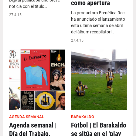
Digital publicaba una breve
como apertura
noticia con el título…
La productora Frenética Rec
27.4.15
ha anunciado el lanzamiento
esta última semana de abril
del álbum recopilatori…
27.4.15
AGENDA SEMANAL
BARAKALDO
Agenda semanal |
Fútbol | El Barakaldo
Día del Trabajo,
se sitúa en el 'play