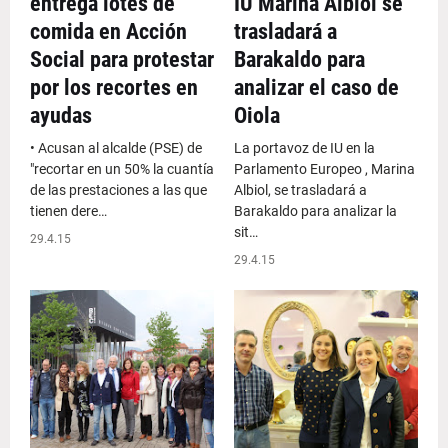
entrega lotes de
IU Marina Albiol se
comida en Acción
trasladará a
Social para protestar
Barakaldo para
por los recortes en
analizar el caso de
ayudas
Oiola
• Acusan al alcalde (PSE) de
La portavoz de IU en la
"recortar en un 50% la cuantía
Parlamento Europeo , Marina
de las prestaciones a las que
Albiol, se trasladará a
tienen dere…
Barakaldo para analizar la
sit…
29.4.15
29.4.15