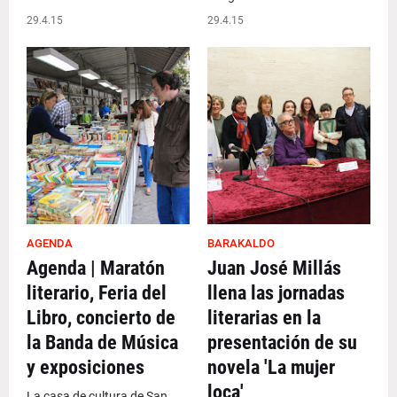
29.4.15
29.4.15
AGENDA
BARAKALDO
Agenda | Maratón
Juan José Millás
literario, Feria del
llena las jornadas
Libro, concierto de
literarias en la
la Banda de Música
presentación de su
y exposiciones
novela 'La mujer
loca'
La casa de cultura de San