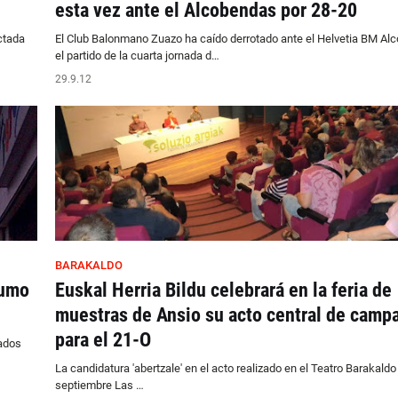
esta vez ante el Alcobendas por 28-20
ctada
El Club Balonmano Zuazo ha caído derrotado ante el Helvetia BM Al
el partido de la cuarta jornada d…
29.9.12
BARAKALDO
humo
Euskal Herria Bildu celebrará en la feria de
muestras de Ansio su acto central de camp
para el 21-O
ados
La candidatura 'abertzale' en el acto realizado en el Teatro Barakaldo
septiembre Las …