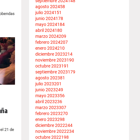
septiembre 2024
148
agosto 2024
58
julio 2024
151
cobendas
junio 2024
178
mayo 2024
184
abril 2024
180
marzo 2024
209
febrero 2024
207
enero 2024
210
diciembre 2023
214
noviembre 2023
190
octubre 2023
191
septiembre 2023
179
agosto 2023
81
julio 2023
201
junio 2023
249
mayo 2023
356
abril 2023
236
marzo 2023
307
aña
febrero 2023
270
enero 2023
298
diciembre 2022
244
 el 21 de
noviembre 2022
234
octubre 2022
198