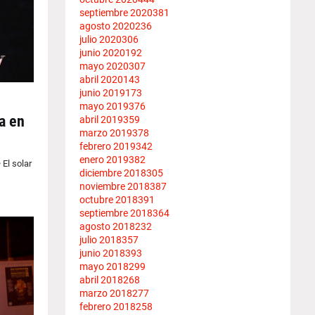
septiembre 2020
381
agosto 2020
236
julio 2020
306
junio 2020
192
mayo 2020
307
abril 2020
143
junio 2019
173
mayo 2019
376
a en
abril 2019
359
marzo 2019
378
febrero 2019
342
enero 2019
382
 El solar
diciembre 2018
305
noviembre 2018
387
octubre 2018
391
septiembre 2018
364
agosto 2018
232
julio 2018
357
junio 2018
393
mayo 2018
299
abril 2018
268
marzo 2018
277
febrero 2018
258