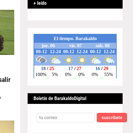
+ leído
alir
e
Boletín de BarakaldoDigital
suscríbete