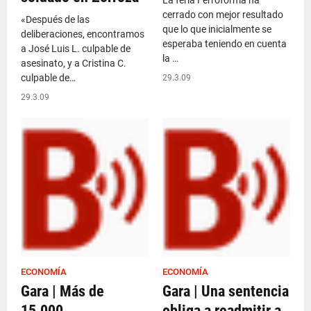
La feria Ferroforma ha
cerrado con mejor resultado
«Después de las
que lo que inicialmente se
deliberaciones, encontramos
esperaba teniendo en cuenta
a José Luis L. culpable de
la …
asesinato, y a Cristina C.
culpable de…
29.3.09
29.3.09
ECONOMÍA
ECONOMÍA
Gara | Más de
Gara | Una sentencia
15.000
obliga a readmitir a