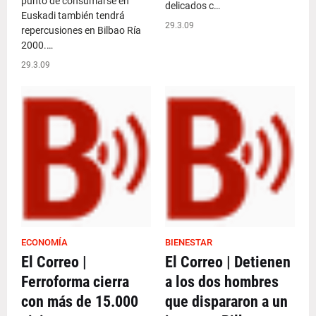
punto de consumarse en
delicados c…
Euskadi también tendrá
29.3.09
repercusiones en Bilbao Ría
2000.…
29.3.09
ECONOMÍA
BIENESTAR
El Correo |
El Correo | Detienen
Ferroforma cierra
a los dos hombres
con más de 15.000
que dispararon a un