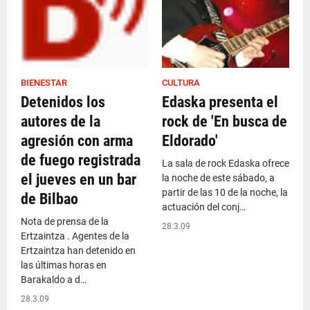
BIENESTAR
CULTURA
Detenidos los
Edaska presenta el
autores de la
rock de 'En busca de
agresión con arma
Eldorado'
de fuego registrada
La sala de rock Edaska ofrece
el jueves en un bar
la noche de este sábado, a
partir de las 10 de la noche, la
de Bilbao
actuación del conj…
Nota de prensa de la
28.3.09
Ertzaintza . Agentes de la
Ertzaintza han detenido en
las últimas horas en
Barakaldo a d…
28.3.09