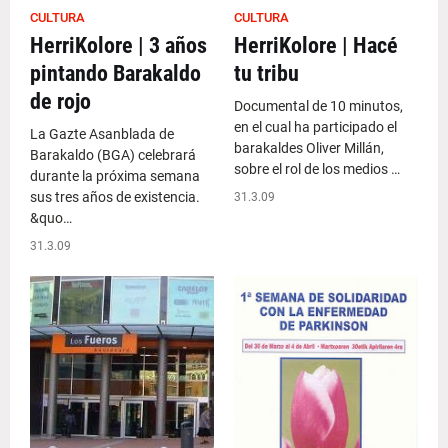
CULTURA
CULTURA
HerriKolore | 3 años
HerriKolore | Hacé
pintando Barakaldo
tu tribu
de rojo
Documental de 10 minutos,
en el cual ha participado el
La Gazte Asanblada de
barakaldes Oliver Millán,
Barakaldo (BGA) celebrará
sobre el rol de los medios …
durante la próxima semana
sus tres años de existencia.
31.3.09
&quo…
31.3.09