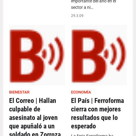
importante del año en el
sector a ni…
29.3.09
BIENESTAR
ECONOMÍA
El Correo | Hallan
El País | Ferroforma
culpable de
cierra con mejores
asesinato al joven
resultados que lo
que apuñaló a un
esperado
soldado en Zorroza