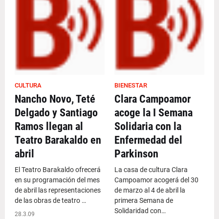
CULTURA
BIENESTAR
Nancho Novo, Teté
Clara Campoamor
Delgado y Santiago
acoge la I Semana
Ramos llegan al
Solidaria con la
Teatro Barakaldo en
Enfermedad del
abril
Parkinson
El Teatro Barakaldo ofrecerá
La casa de cultura Clara
en su programación del mes
Campoamor acogerá del 30
de abril las representaciones
de marzo al 4 de abril la
de las obras de teatro …
primera Semana de
Solidaridad con…
28.3.09