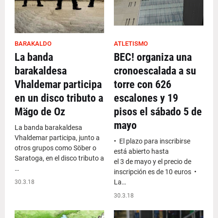
BARAKALDO
ATLETISMO
La banda
BEC! organiza una
barakaldesa
cronoescalada a su
Vhaldemar participa
torre con 626
en un disco tributo a
escalones y 19
Mägo de Oz
pisos el sábado 5 de
mayo
La banda barakaldesa
Vhaldemar participa, junto a
• El plazo para inscribirse
otros grupos como Söber o
está abierto hasta
Saratoga, en el disco tributo a
el 3 de mayo y el precio de
…
inscripción es de 10 euros •
La…
30.3.18
30.3.18