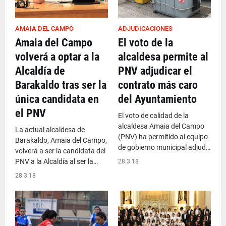
AMAIA DEL CAMPO
ADJUDICACIONES
Amaia del Campo
El voto de la
volverá a optar a la
alcaldesa permite al
Alcaldía de
PNV adjudicar el
Barakaldo tras ser la
contrato más caro
única candidata en
del Ayuntamiento
el PNV
El voto de calidad de la
alcaldesa Amaia del Campo
La actual alcaldesa de
(PNV) ha permitido al equipo
Barakaldo, Amaia del Campo,
de gobierno municipal adjud…
volverá a ser la candidata del
PNV a la Alcaldía al ser la…
28.3.18
28.3.18