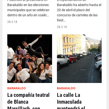
Barakaldo en las elecciones
Barakaldo ha abierto hasta el
municipales que se celebran
20 de abril el plazo del
dentro de un año en coalic…
concurso de carteles de las
fiest…
28.3.18
28.3.18
BARAKALDO
BARAKALDO
La compañía teatral
La calle La
de Blanca
Inmaculada
Marsillach, con
mantendrá el