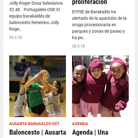
proliferación
Jolly Roger Dosa Salesianos
52 48 Portugalete OSK El
El PSE de Barakaldo ha
equipo barakaldés de
alertado de la aparición de la
baloncesto femenino Jolly
oruga procesionaria en
Roge…
parques y zonas de paseo y
ha pe…
26.3.18
26.3.18
AUSARTA BARAKALDO EST
AGENDA
Baloncesto | Ausarta
Agenda | Una