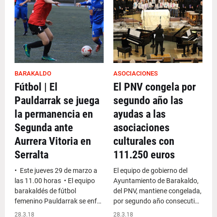
BARAKALDO
ASOCIACIONES
Fútbol | El
El PNV congela por
Pauldarrak se juega
segundo año las
la permanencia en
ayudas a las
Segunda ante
asociaciones
Aurrera Vitoria en
culturales con
Serralta
111.250 euros
• Este jueves 29 de marzo a
El equipo de gobierno del
las 11.00 horas • El equipo
Ayuntamiento de Barakaldo,
barakaldés de fútbol
del PNV, mantiene congelada,
femenino Pauldarrak se enf…
por segundo año consecuti…
28.3.18
28.3.18