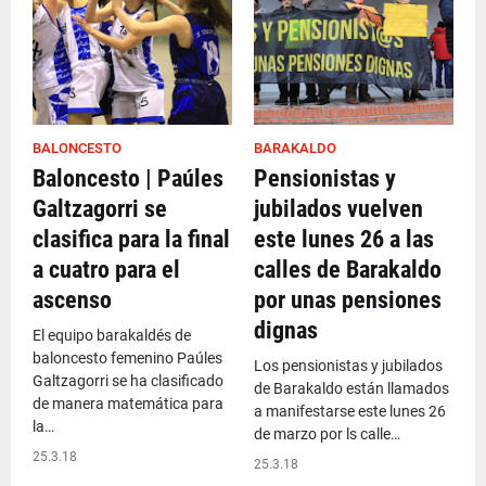
BALONCESTO
BARAKALDO
Baloncesto | Paúles
Pensionistas y
Galtzagorri se
jubilados vuelven
clasifica para la final
este lunes 26 a las
a cuatro para el
calles de Barakaldo
ascenso
por unas pensiones
dignas
El equipo barakaldés de
baloncesto femenino Paúles
Los pensionistas y jubilados
Galtzagorri se ha clasificado
de Barakaldo están llamados
de manera matemática para
a manifestarse este lunes 26
la…
de marzo por ls calle…
25.3.18
25.3.18