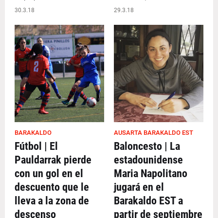
30.3.18
29.3.18
BARAKALDO
AUSARTA BARAKALDO EST
Fútbol | El
Baloncesto | La
Pauldarrak pierde
estadounidense
con un gol en el
Maria Napolitano
descuento que le
jugará en el
lleva a la zona de
Barakaldo EST a
descenso
partir de septiembre