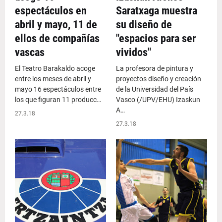
espectáculos en
Saratxaga muestra
abril y mayo, 11 de
su diseño de
ellos de compañías
"espacios para ser
vascas
vividos"
El Teatro Barakaldo acoge
La profesora de pintura y
entre los meses de abril y
proyectos diseño y creación
mayo 16 espectáculos entre
de la Universidad del País
los que figuran 11 producc…
Vasco (/UPV/EHU) Izaskun
A…
27.3.18
27.3.18