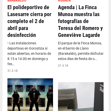
BARAKALDO
AGENDA
El polideportivo de
Agenda | La Finca
Lasesarre cierra por
Munoa muestra las
completo el 2 de
fotografías de
abril para
Teresa del Romero y
desinfección
Geneviève Lagarde
• Las instalaciones
El parque de la Finca Munoa,
deportivas en Gorostiza sí
en el barrio de Llano
están abiertas, en horario de
(Barakaldo), permite disfrutar
8.15 a 14.00 en domingo y
estos días de fiesta de u…
fes…
31.3.18
31.3.18