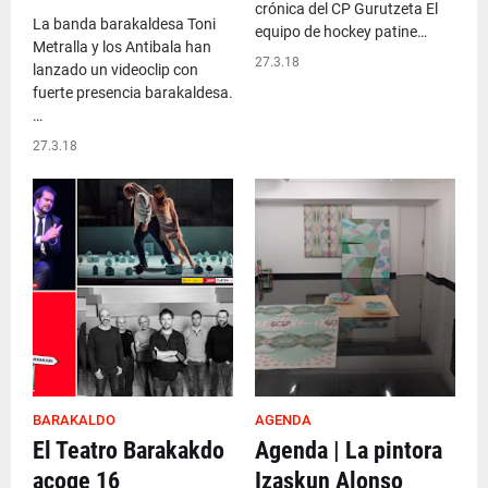
crónica del CP Gurutzeta El
La banda barakaldesa Toni
equipo de hockey patine…
Metralla y los Antibala han
27.3.18
lanzado un videoclip con
fuerte presencia barakaldesa.
…
27.3.18
BARAKALDO
AGENDA
El Teatro Barakakdo
Agenda | La pintora
acoge 16
Izaskun Alonso