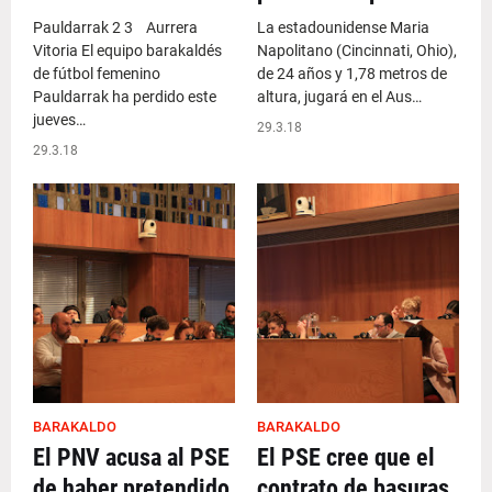
Pauldarrak 2 3 Aurrera
La estadounidense Maria
Vitoria El equipo barakaldés
Napolitano (Cincinnati, Ohio),
de fútbol femenino
de 24 años y 1,78 metros de
Pauldarrak ha perdido este
altura, jugará en el Aus…
jueves…
29.3.18
29.3.18
BARAKALDO
BARAKALDO
El PNV acusa al PSE
El PSE cree que el
de haber pretendido
contrato de basuras