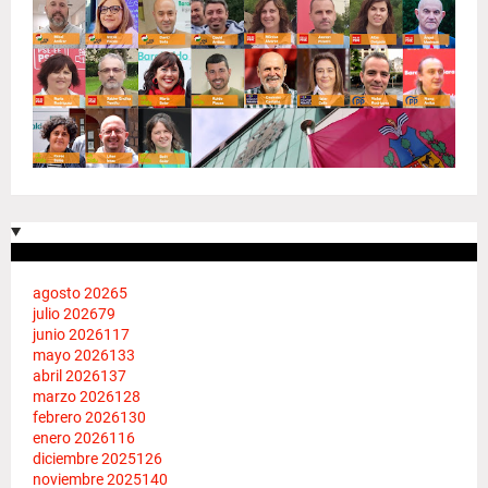
agosto 2026
5
julio 2026
79
junio 2026
117
mayo 2026
133
abril 2026
137
marzo 2026
128
febrero 2026
130
enero 2026
116
diciembre 2025
126
noviembre 2025
140