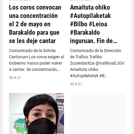
Los coros convocan
Amaituta ohiko
una concentración
#Autopilaketak
el 2 de mayo en
#Bilbo #Leioa
Barakaldo para que
#Barakaldo
se les deje cantar
inguruan. Fin de…
Comunicado de la Schola
Comunicado de la Dirección
Cantorum Los coros exigen al
de Tráfico Trafiko
Gobierno Vasco poder volver
Zuzendaritza @trafikoaEJGV
a cantar. Se concentrarán,…
Amaituta ohiko
#Autopilaketak #B…
30.4.21
30.4.21