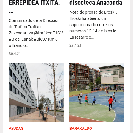
ERREPIDEA ITXITA.
discoteca Anaconda
…
Nota de prensa de Eroski .
Eroski ha abierto un
Comunicado de la Dirección
supermercado entre los
de Tráfico Trafiko
números 12-14 de la calle
Zuzendaritza @trafikoaEJGV
Lasesarre e…
#Bide_Lanak #Bi637 Km 8
#Erandio…
29.4.21
30.4.21
AYUDAS
BARAKALDO