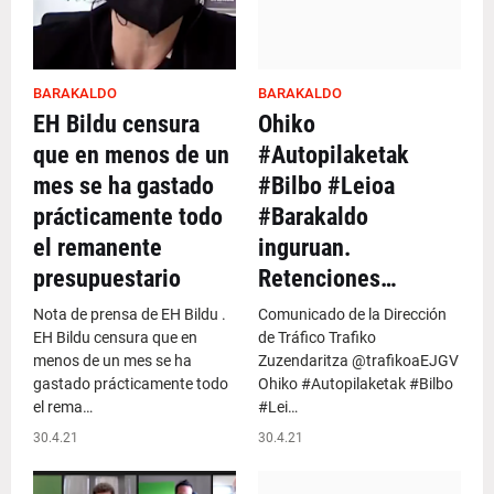
BARAKALDO
BARAKALDO
EH Bildu censura
Ohiko
que en menos de un
#Autopilaketak
mes se ha gastado
#Bilbo #Leioa
prácticamente todo
#Barakaldo
el remanente
inguruan.
presupuestario
Retenciones…
Nota de prensa de EH Bildu .
Comunicado de la Dirección
EH Bildu censura que en
de Tráfico Trafiko
menos de un mes se ha
Zuzendaritza @trafikoaEJGV
gastado prácticamente todo
Ohiko #Autopilaketak #Bilbo
el rema…
#Lei…
30.4.21
30.4.21