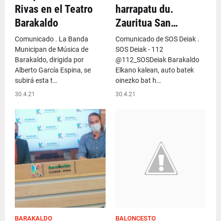
Rivas en el Teatro
harrapatu du.
Barakaldo
Zauritua San…
Comunicado . La Banda
Comunicado de SOS Deiak .
Municipan de Música de
SOS Deiak - 112
Barakaldo, dirigida por
@112_SOSDeiak Barakaldo
Alberto García Espina, se
Elkano kalean, auto batek
subirá esta t…
oinezko bat h…
30.4.21
30.4.21
BARAKALDO
BALONCESTO