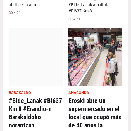
abril, se ha aprob…
#Bide_Lanak amaituta
#Bi637 Km 8…
30.4.21
30.4.21
BARAKALDO
ANACONDA
#Bide_Lanak #Bi637
Eroski abre un
Km 8 #Erandio-n
supermercado en el
Barakaldoko
local que ocupó más
norantzan
de 40 años la