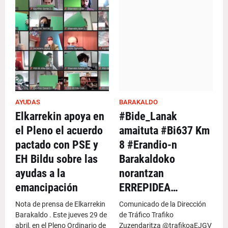
AYUDAS
BARAKALDO
Elkarrekin apoya en
#Bide_Lanak
el Pleno el acuerdo
amaituta #Bi637 Km
pactado con PSE y
8 #Erandio-n
EH Bildu sobre las
Barakaldoko
ayudas a la
norantzan
emancipación
ERREPIDEA…
Nota de prensa de Elkarrekin
Comunicado de la Dirección
Barakaldo . Este jueves 29 de
de Tráfico Trafiko
abril, en el Pleno Ordinario de
Zuzendaritza @trafikoaEJGV