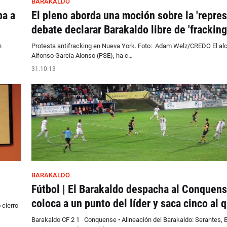
BARAKALDO
ba a
El pleno aborda una moción sobre la 'repres
debate declarar Barakaldo libre de 'fracking
n
Protesta antifracking en Nueva York. Foto: Adam Welz/CREDO El alc
Alfonso García Alonso (PSE), ha c…
31.10.13
BARAKALDO
Fútbol | El Barakaldo despacha al Conquens
coloca a un punto del líder y saca cinco al 
 cierro
Barakaldo CF 2 1 Conquense • Alineación del Barakaldo: Serantes, E