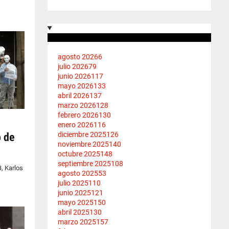
agosto 2026
6
julio 2026
79
junio 2026
117
mayo 2026
133
abril 2026
137
marzo 2026
128
febrero 2026
130
enero 2026
116
diciembre 2025
126
o de
noviembre 2025
140
octubre 2025
148
septiembre 2025
108
, Karlos
agosto 2025
53
julio 2025
110
junio 2025
121
mayo 2025
150
abril 2025
130
marzo 2025
157