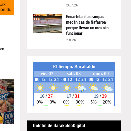
26.7.26
Encartelan las rampas
mecánicas de Nafarroa
porque llevan un mes sin
funcionar
2.8.26
 en
Boletín de BarakaldoDigital