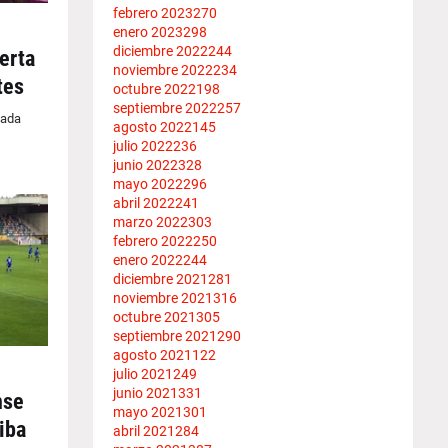
febrero 2023
270
enero 2023
298
diciembre 2022
244
erta
noviembre 2022
234
tes
octubre 2022
198
septiembre 2022
257
zada
agosto 2022
145
julio 2022
236
junio 2022
328
mayo 2022
296
abril 2022
241
marzo 2022
303
febrero 2022
250
enero 2022
244
diciembre 2021
281
noviembre 2021
316
octubre 2021
305
septiembre 2021
290
agosto 2021
122
julio 2021
249
junio 2021
331
nse
mayo 2021
301
iba
abril 2021
284