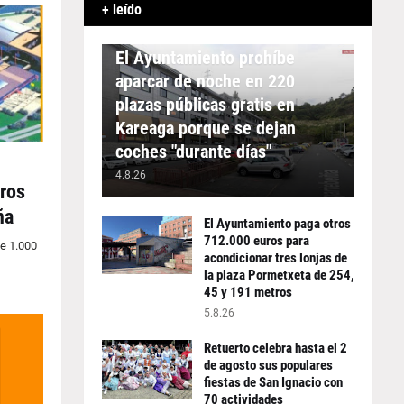
+ leído
APARCAMIENTO
El Ayuntamiento prohíbe
aparcar de noche en 220
plazas públicas gratis en
Kareaga porque se dejan
coches "durante días"
4.8.26
ros
ña
El Ayuntamiento paga otros
712.000 euros para
de 1.000
acondicionar tres lonjas de
la plaza Pormetxeta de 254,
45 y 191 metros
5.8.26
Retuerto celebra hasta el 2
de agosto sus populares
fiestas de San Ignacio con
70 actividades