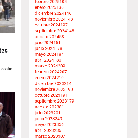
febrero 2025
104
enero 2025
136
diciembre 2024
146
noviembre 2024
148
octubre 2024
197
septiembre 2024
148
agosto 2024
58
julio 2024
151
junio 2024
178
tes
mayo 2024
184
abril 2024
180
marzo 2024
209
a contra
febrero 2024
207
enero 2024
210
diciembre 2023
214
noviembre 2023
190
octubre 2023
191
septiembre 2023
179
agosto 2023
81
julio 2023
201
junio 2023
249
mayo 2023
356
abril 2023
236
marzo 2023
307