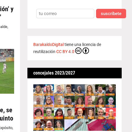
ión' y
suscríbete
'
alde,
BarakaldoDigital
tiene una licencia de
reutilización
CC BY 4.0
concejales 2023/2027
e, se
quinto
xpósito,