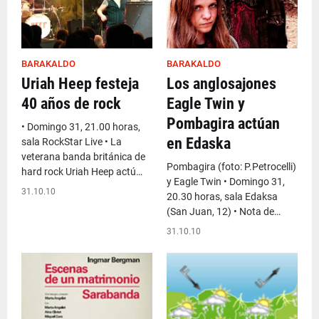
BARAKALDO
BARAKALDO
Uriah Heep festeja
Los anglosajones
40 años de rock
Eagle Twin y
Pombagira actúan
• Domingo 31, 21.00 horas,
en Edaska
sala RockStar Live • La
veterana banda británica de
Pombagira (foto: P.Petrocelli)
hard rock Uriah Heep actú…
y Eagle Twin • Domingo 31,
31.10.10
20.30 horas, sala Edaksa
(San Juan, 12) • Nota de…
31.10.10