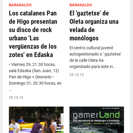
BARAKALDO
BARAKALDO
Los catalanes Pan
El 'gaztetxe' de
de Higo presentan
Oleta organiza una
su disco de rock
velada de
urbano 'Las
monólogos
vergüenzas de los
El centro cultural juvenil
zotes' en Edaska
autogestionado o ' gaztetxe'
de la calle Oleta ha
• Viernes 29, 21.30 horas,
organizado para este vi…
sala Edaska (San Juan, 12)
29.10.10
Pan de Higo + Desvarío •
Domingo 31, 20.30 horas, en
…
29.10.10