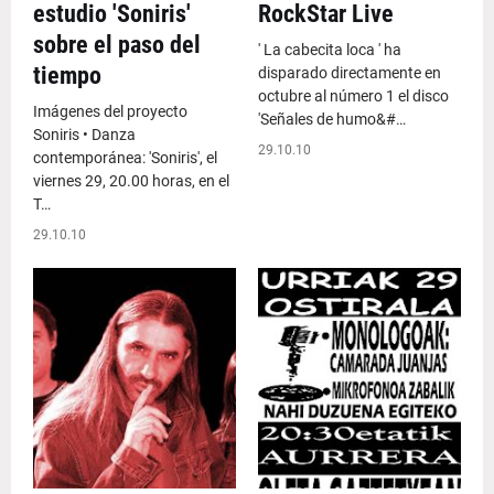
estudio 'Soniris'
RockStar Live
sobre el paso del
' La cabecita loca ' ha
tiempo
disparado directamente en
octubre al número 1 el disco
Imágenes del proyecto
'Señales de humo&#…
Soniris • Danza
29.10.10
contemporánea: 'Soniris', el
viernes 29, 20.00 horas, en el
T…
29.10.10