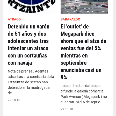
ATRACO
BARAKALDO
Detenido un varón
El 'outlet' de
de 51 años y dos
Megapark dice
adolescentes tras
ahora que el alza de
intentar un atraco
ventas fue del 5%
con un cortauñas
mientras en
con navaja
septiembre
anunciaba casi un
Nota de prensa . Agentes
9%
adscritos a la comisaría de la
Ertzaintza de Sestao han
Los optimistas datos que
detenido en la madrugada
difunde la galería comercial
de…
Park Avenue ( Megapark ) no
29.10.10
cuadran. Si el 6 de septie…
29.10.10