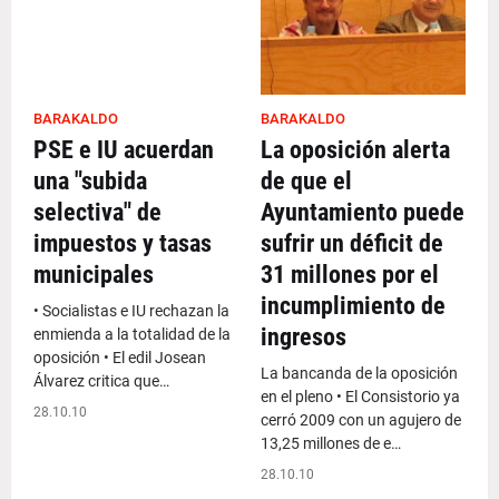
BARAKALDO
BARAKALDO
PSE e IU acuerdan
La oposición alerta
una "subida
de que el
selectiva" de
Ayuntamiento puede
impuestos y tasas
sufrir un déficit de
municipales
31 millones por el
incumplimiento de
• Socialistas e IU rechazan la
ingresos
enmienda a la totalidad de la
oposición • El edil Josean
La bancanda de la oposición
Álvarez critica que…
en el pleno • El Consistorio ya
28.10.10
cerró 2009 con un agujero de
13,25 millones de e…
28.10.10