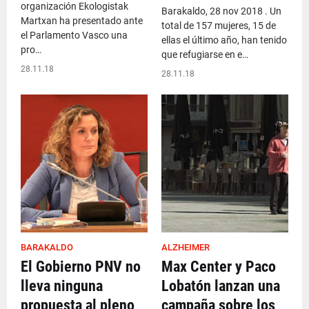
organización Ekologistak
Barakaldo, 28 nov 2018 . Un
Martxan ha presentado ante
total de 157 mujeres, 15 de
el Parlamento Vasco una
ellas el último año, han tenido
pro…
que refugiarse en e…
28.11.18
28.11.18
BARAKALDO
ALZHEIMER
El Gobierno PNV no
Max Center y Paco
lleva ninguna
Lobatón lanzan una
propuesta al pleno
campaña sobre los