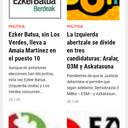
POLÍTICA
POLÍTICA
Ezker Batua, sin Los
La izquierda
Verdes, lleva a
abertzale se divide
Amaia Martínez en
en tres
el puesto 10
candidaturas: Aralar,
D3M y Askatasuna
Aunque en anteriores
elecciones han ido juntos,
Pendientes de que la Justicia
esta vez Ezker Batua
determine si permite que
(Izquierda Unida) y Los
sigan adelante, Demokrazia 3
Verdes concurren…
Millioi —D3M— y Azkatasun…
28.1.09
28.1.09