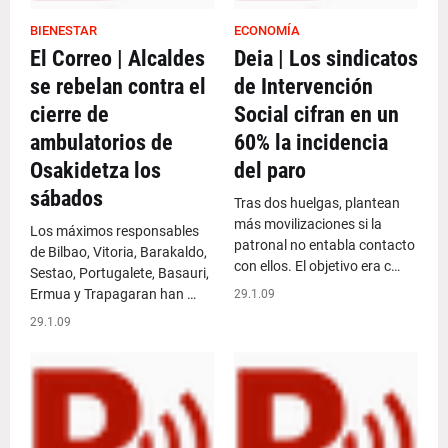
BIENESTAR
ECONOMÍA
El Correo | Alcaldes
Deia | Los sindicatos
se rebelan contra el
de Intervención
cierre de
Social cifran en un
ambulatorios de
60% la incidencia
Osakidetza los
del paro
sábados
Tras dos huelgas, plantean
más movilizaciones si la
Los máximos responsables
patronal no entabla contacto
de Bilbao, Vitoria, Barakaldo,
con ellos. El objetivo era c…
Sestao, Portugalete, Basauri,
Ermua y Trapagaran han …
29.1.09
29.1.09