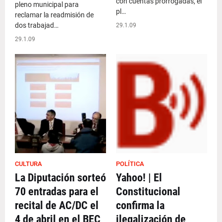
con cuentas prorrogadas, el
pleno municipal para
pl…
reclamar la readmisión de
dos trabajad…
29.1.09
29.1.09
CULTURA
POLÍTICA
La Diputación sorteó
Yahoo! | El
70 entradas para el
Constitucional
recital de AC/DC el
confirma la
4 de abril en el BEC
ilegalización de