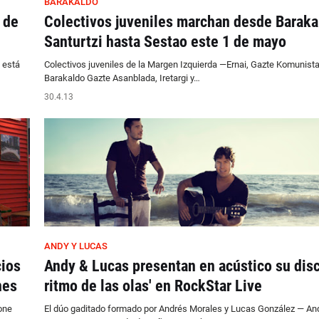
BARAKALDO
 de
Colectivos juveniles marchan desde Baraka
Santurtzi hasta Sestao este 1 de mayo
 está
Colectivos juveniles de la Margen Izquierda —Ernai, Gazte Komunista
Barakaldo Gazte Asanblada, Iretargi y…
30.4.13
ANDY Y LUCAS
ios
Andy & Lucas presentan en acústico su disc
nes
ritmo de las olas' en RockStar Live
one
El dúo gaditado formado por Andrés Morales y Lucas González — An