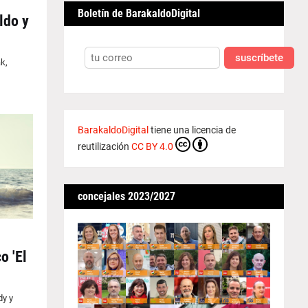
Boletín de BarakaldoDigital
ldo y
suscríbete
k,
BarakaldoDigital
tiene una licencia de
reutilización
CC BY 4.0
concejales 2023/2027
o 'El
dy y