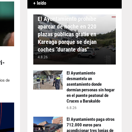
+ leído
APARCAMIENTO
El Ayuntamiento prohíbe
aparcar de noche en 220
plazas públicas gratis en
Kareaga porque se dejan
coches "durante días"
4.8.26
i-
El Ayuntamiento
desmantela un
ios de
asentamiento donde
dormían personas sin hogar
en el puente peatonal de
Cruces a Barakaldo
6.8.26
El Ayuntamiento paga otros
712.000 euros para
acondicionar tres lonjas de