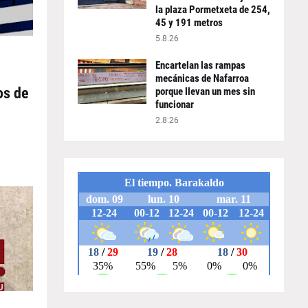
la plaza Pormetxeta de 254,
45 y 191 metros
5.8.26
Encartelan las rampas
mecánicas de Nafarroa
os de
porque llevan un mes sin
funcionar
2.8.26