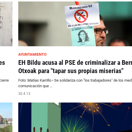
AYUNTAMIENTO
es
EH Bildu acusa al PSE de criminalizar a Berr
Otxoak para "tapar sus propias miserias"
cierre
Foto: Matías Karrillo • Se solidariza con "los trabajadores" de los med
comunicación que …
30.4.13