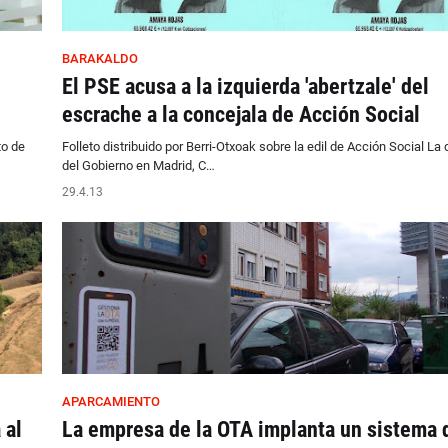
BARAKALDO
El PSE acusa a la izquierda 'abertzale' del
escrache a la concejala de Acción Social
to de
Folleto distribuido por Berri-Otxoak sobre la edil de Acción Social La
del Gobierno en Madrid, C…
29.4.13
APARCAMIENTO
 al
La empresa de la OTA implanta un sistema 