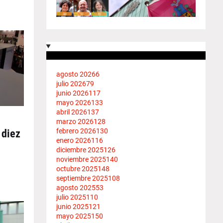
agosto 2026
6
julio 2026
79
junio 2026
117
mayo 2026
133
abril 2026
137
marzo 2026
128
febrero 2026
130
 diez
enero 2026
116
diciembre 2025
126
noviembre 2025
140
octubre 2025
148
septiembre 2025
108
agosto 2025
53
julio 2025
110
junio 2025
121
mayo 2025
150