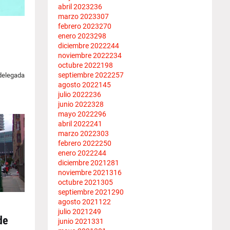
abril 2023
236
marzo 2023
307
febrero 2023
270
enero 2023
298
diciembre 2022
244
noviembre 2022
234
octubre 2022
198
septiembre 2022
257
 delegada
agosto 2022
145
julio 2022
236
junio 2022
328
mayo 2022
296
abril 2022
241
marzo 2022
303
febrero 2022
250
enero 2022
244
diciembre 2021
281
noviembre 2021
316
octubre 2021
305
septiembre 2021
290
agosto 2021
122
julio 2021
249
de
junio 2021
331