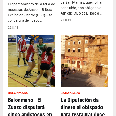
de San Mamés, que no han
El aparcamiento de la feria de
concluido, han obligado al
muestras de Ansio — Bilbao
Athletic Club de Bilbao a …
Exhibition Centre (BEC)— se
convertirá de nuevo …
21.8.13
22.8.13
BALONMANO
BARAKALDO
Balonmano | El
La Diputación da
Zuazo disputará
dinero al obispado
cinco amistosos en
para restaurar doce