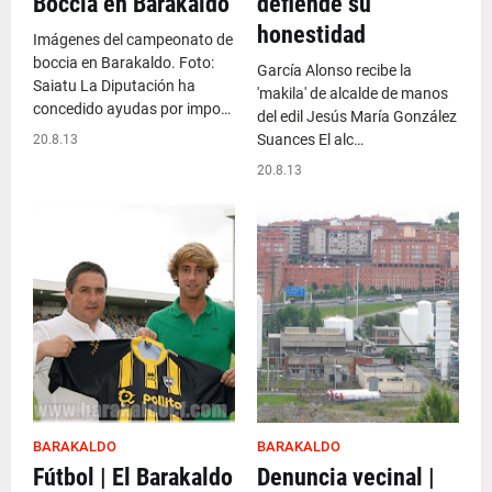
Boccia en Barakaldo
defiende su
honestidad
Imágenes del campeonato de
boccia en Barakaldo. Foto:
García Alonso recibe la
Saiatu La Diputación ha
'makila' de alcalde de manos
concedido ayudas por impo…
del edil Jesús María González
Suances El alc…
20.8.13
20.8.13
BARAKALDO
BARAKALDO
Fútbol | El Barakaldo
Denuncia vecinal |