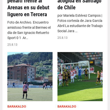
penalti frente al
acogida en Santiago
Arenas en su debut
de Chile
liguero en Tercera
por Mariela Estévez Campos |
Fotos cortesía de Jara García
Foto de Archivo. Encuentro
Abril La estudiante de Trabajo
amistoso frente al Bermeo el
Social Jara …
día de San Ignacio Retuerto
Sport 0 1 Ar…
25.8.13
25.8.13
BARAKALDO
BARAKALDO