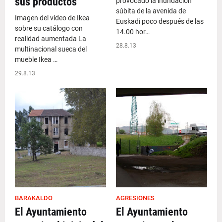
sus productos
provocado la inundación
súbita de la avenida de
Imagen del vídeo de Ikea
Euskadi poco después de las
sobre su catálogo con
14.00 hor…
realidad aumentada La
28.8.13
multinacional sueca del
mueble Ikea …
29.8.13
BARAKALDO
AGRESIONES
El Ayuntamiento
El Ayuntamiento