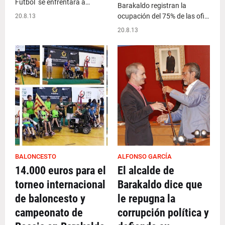
Fútbol se enfrentará a…
Barakaldo registran la
ocupación del 75% de las ofi…
20.8.13
20.8.13
BALONCESTO
ALFONSO GARCÍA
14.000 euros para el
El alcalde de
torneo internacional
Barakaldo dice que
de baloncesto y
le repugna la
campeonato de
corrupción política y