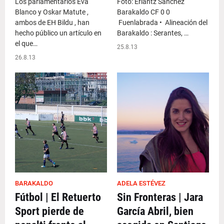
Los parlamentarios Eva
Foto: Erlantz Sánchez
Blanco y Oskar Matute ,
Barakaldo CF 0 0
ambos de EH Bildu , han
Fuenlabrada • Alineación del
hecho público un artículo en
Barakaldo : Serantes, …
el que…
25.8.13
26.8.13
BARAKALDO
ADELA ESTÉVEZ
Fútbol | El Retuerto
Sin Fronteras | Jara
Sport pierde de
García Abril, bien