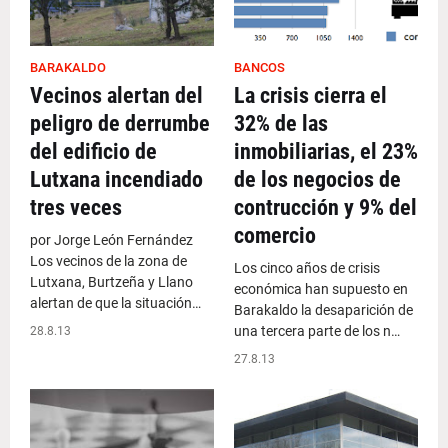
BARAKALDO
BANCOS
Vecinos alertan del
La crisis cierra el
peligro de derrumbe
32% de las
del edificio de
inmobiliarias, el 23%
Lutxana incendiado
de los negocios de
tres veces
contrucción y 9% del
comercio
por Jorge León Fernández
Los vecinos de la zona de
Los cinco años de crisis
Lutxana, Burtzeña y Llano
económica han supuesto en
alertan de que la situación…
Barakaldo la desaparición de
una tercera parte de los n…
28.8.13
27.8.13