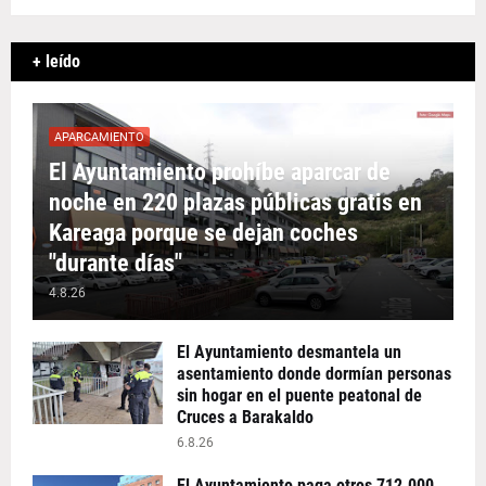
+ leído
APARCAMIENTO
El Ayuntamiento prohíbe aparcar de
noche en 220 plazas públicas gratis en
Kareaga porque se dejan coches
"durante días"
4.8.26
El Ayuntamiento desmantela un
asentamiento donde dormían personas
sin hogar en el puente peatonal de
Cruces a Barakaldo
6.8.26
El Ayuntamiento paga otros 712.000