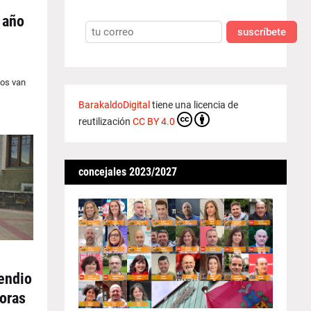
 año
suscríbete
ios van
BarakaldoDigital
tiene una licencia de
reutilización
CC BY 4.0
concejales 2023/2027
endio
horas