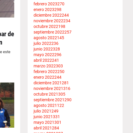
febrero 2023
270
enero 2023
298
diciembre 2022
244
noviembre 2022
234
octubre 2022
198
septiembre 2022
257
bar de
agosto 2022
145
n
julio 2022
236
junio 2022
328
de este
mayo 2022
296
abril 2022
241
marzo 2022
303
febrero 2022
250
enero 2022
244
diciembre 2021
281
noviembre 2021
316
octubre 2021
305
septiembre 2021
290
agosto 2021
122
julio 2021
249
junio 2021
331
mayo 2021
301
abril 2021
284