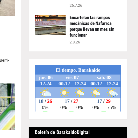
26.7.26
Encartelan las rampas
mecánicas de Nafarroa
porque llevan un mes sin
funcionar
2.8.26
Berri-
Boletín de BarakaldoDigital