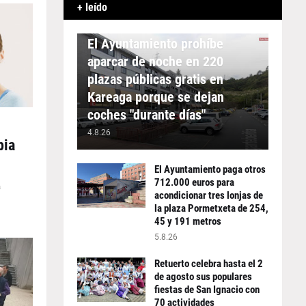
+ leído
APARCAMIENTO
El Ayuntamiento prohíbe
aparcar de noche en 220
plazas públicas gratis en
Kareaga porque se dejan
coches "durante días"
4.8.26
pia
El Ayuntamiento paga otros
712.000 euros para
á
acondicionar tres lonjas de
la plaza Pormetxeta de 254,
45 y 191 metros
5.8.26
Retuerto celebra hasta el 2
de agosto sus populares
fiestas de San Ignacio con
70 actividades