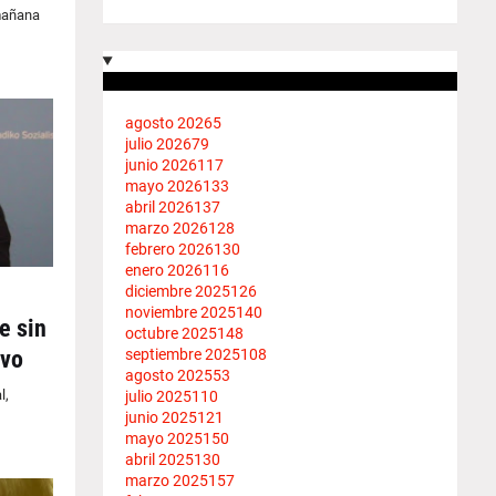
 mañana
agosto 2026
5
julio 2026
79
junio 2026
117
mayo 2026
133
abril 2026
137
marzo 2026
128
febrero 2026
130
enero 2026
116
diciembre 2025
126
noviembre 2025
140
e sin
octubre 2025
148
septiembre 2025
108
evo
agosto 2025
53
l,
julio 2025
110
junio 2025
121
mayo 2025
150
abril 2025
130
marzo 2025
157