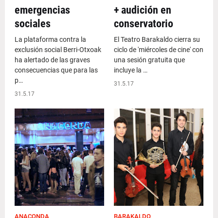
emergencias
+ audición en
sociales
conservatorio
La plataforma contra la
El Teatro Barakaldo cierra su
exclusión social Berri-Otxoak
ciclo de 'miércoles de cine' con
ha alertado de las graves
una sesión gratuita que
consecuencias que para las
incluye la …
p…
31.5.17
31.5.17
ANACONDA
BARAKALDO