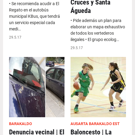
Cruces y Santa
• Se recomienda acudir a El
Águeda
Regato en el autobús
municipal KBus, que tendrá
• Pide además un plan para
un servicio especial cada
elaborar un mapa exhaustivo
medi…
de todos los vertederos
29.5.17
ilegales • El grupo ecolog…
29.5.17
BARAKALDO
AUSARTA BARAKALDO EST
Denuncia vecinal | El
Baloncesto | La