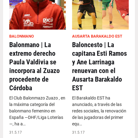
BALONMANO
AUSARTA BARAKALDO EST
Balonmano | La
Baloncesto | La
extremo derecho
capitana Esti Ramos
Paula Valdivia se
y Ane Larrinaga
incorpora al Zuazo
renuevan con el
procedente de
Ausarta Barakaldo
Córdoba
EST
El Club Balonmazo Zuazo , en
El Barakaldo EST ha
la máxima categoría del
anunciado, a través de las
balonmano femenino en
redes sociales, la renovación
España —DHF/Liga Loterías
de las jugadoras del primer
—, ha a…
equ…
31.5.17
31.5.17