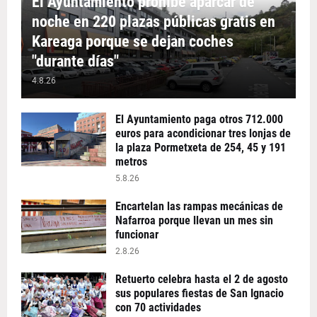
El Ayuntamiento prohíbe aparcar de
noche en 220 plazas públicas gratis en
Kareaga porque se dejan coches
"durante días"
4.8.26
El Ayuntamiento paga otros 712.000
euros para acondicionar tres lonjas de
la plaza Pormetxeta de 254, 45 y 191
metros
5.8.26
Encartelan las rampas mecánicas de
Nafarroa porque llevan un mes sin
funcionar
2.8.26
Retuerto celebra hasta el 2 de agosto
sus populares fiestas de San Ignacio
con 70 actividades