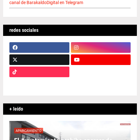
canal de BarakaldoDigital en Telegram
redes sociales
+ leído
APARCAMIENTO