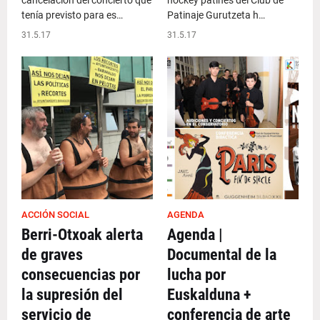
cancelación del concierto que
hockey patines del Club de
tenía previsto para es…
Patinaje Gurutzeta h…
31.5.17
31.5.17
ACCIÓN SOCIAL
AGENDA
Berri-Otxoak alerta
Agenda |
de graves
Documental de la
consecuencias por
lucha por
la supresión del
Euskalduna +
servicio de
conferencia de arte