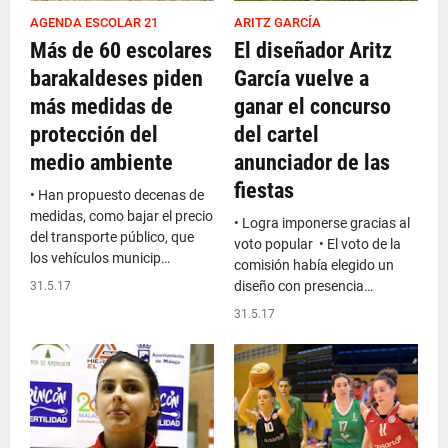
AGENDA ESCOLAR 21
ARITZ GARCÍA
Más de 60 escolares
El diseñador Aritz
barakaldeses piden
García vuelve a
más medidas de
ganar el concurso
protección del
del cartel
medio ambiente
anunciador de las
fiestas
• Han propuesto decenas de
medidas, como bajar el precio
• Logra imponerse gracias al
del transporte público, que
voto popular • El voto de la
los vehículos municip…
comisión había elegido un
diseño con presencia…
31.5.17
31.5.17