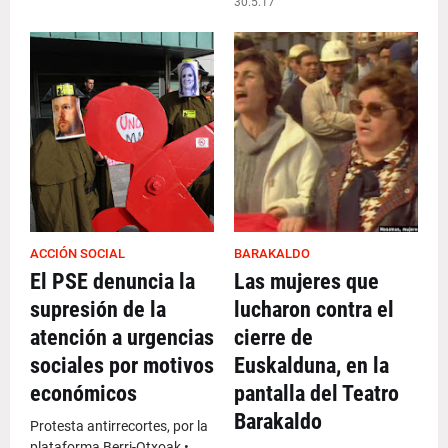
30.5.17
ACCIÓN SOCIAL
BARAKALDO
El PSE denuncia la
Las mujeres que
supresión de la
lucharon contra el
atención a urgencias
cierre de
sociales por motivos
Euskalduna, en la
económicos
pantalla del Teatro
Barakaldo
Protesta antirrecortes, por la
plataforma Berri-Otxoak •