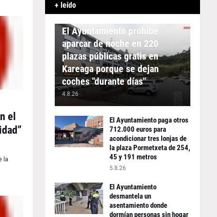
+ leído
APARCAMIENTO
El Ayuntamiento prohíbe
aparcar de noche en 220
plazas públicas gratis en
Kareaga porque se dejan
coches "durante días"
4.8.26
n el
El Ayuntamiento paga otros
lidad”
712.000 euros para
acondicionar tres lonjas de
la plaza Pormetxeta de 254,
45 y 191 metros
 la
5.8.26
El Ayuntamiento
desmantela un
asentamiento donde
dormían personas sin hogar