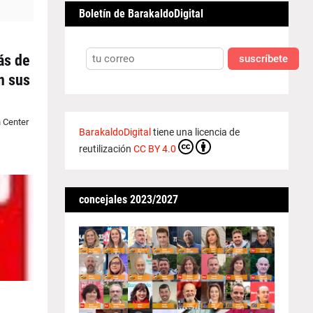
Boletín de BarakaldoDigital
ás de
suscríbete
n sus
n Center
BarakaldoDigital
tiene una licencia de
reutilización
CC BY 4.0
concejales 2023/2027