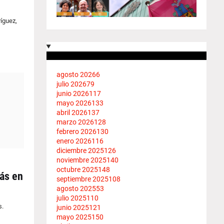
íguez,
agosto 2026
6
julio 2026
79
junio 2026
117
mayo 2026
133
abril 2026
137
marzo 2026
128
febrero 2026
130
enero 2026
116
diciembre 2025
126
noviembre 2025
140
octubre 2025
148
más en
septiembre 2025
108
agosto 2025
53
julio 2025
110
s.
junio 2025
121
mayo 2025
150