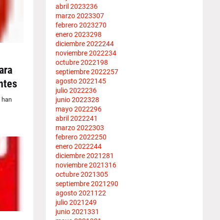
abril 2023
236
marzo 2023
307
febrero 2023
270
enero 2023
298
diciembre 2022
244
noviembre 2022
234
octubre 2022
198
ara
septiembre 2022
257
agosto 2022
145
ntes
julio 2022
236
junio 2022
328
, han
mayo 2022
296
abril 2022
241
marzo 2022
303
febrero 2022
250
enero 2022
244
diciembre 2021
281
noviembre 2021
316
octubre 2021
305
septiembre 2021
290
agosto 2021
122
julio 2021
249
junio 2021
331