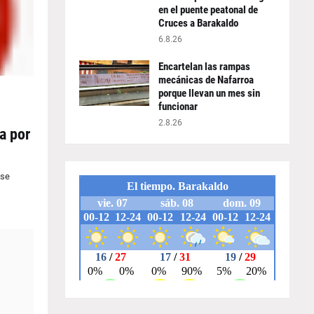
en el puente peatonal de
Cruces a Barakaldo
6.8.26
Encartelan las rampas
mecánicas de Nafarroa
porque llevan un mes sin
funcionar
2.8.26
a por
 se