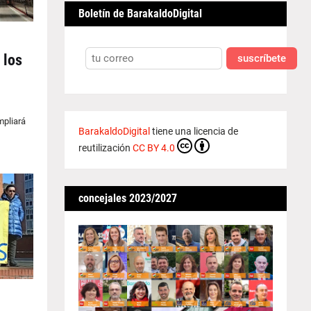
Boletín de BarakaldoDigital
 los
suscríbete
mpliará
BarakaldoDigital
tiene una licencia de
reutilización
CC BY 4.0
concejales 2023/2027