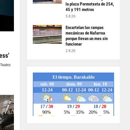
la plaza Pormetxeta de 254,
45 y 191 metros
5.8.26
Encartelan las rampas
mecánicas de Nafarroa
porque llevan un mes sin
funcionar
2.8.26
ess'
 Teatro