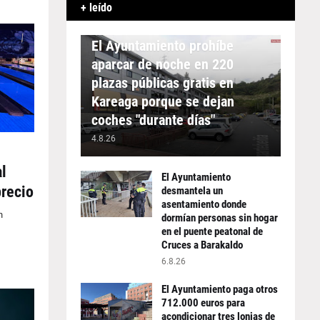
+ leído
APARCAMIENTO
El Ayuntamiento prohíbe
aparcar de noche en 220
plazas públicas gratis en
Kareaga porque se dejan
coches "durante días"
4.8.26
l
El Ayuntamiento
precio
desmantela un
asentamiento donde
n
dormían personas sin hogar
en el puente peatonal de
Cruces a Barakaldo
6.8.26
El Ayuntamiento paga otros
712.000 euros para
acondicionar tres lonjas de