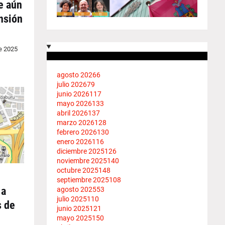
e aún
nsión
e 2025
agosto 2026
6
julio 2026
79
junio 2026
117
mayo 2026
133
abril 2026
137
marzo 2026
128
febrero 2026
130
enero 2026
116
diciembre 2025
126
noviembre 2025
140
octubre 2025
148
septiembre 2025
108
 a
agosto 2025
53
julio 2025
110
s de
junio 2025
121
mayo 2025
150