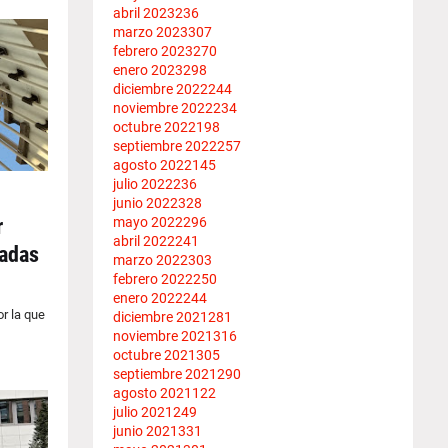
abril 2023
236
marzo 2023
307
febrero 2023
270
enero 2023
298
diciembre 2022
244
noviembre 2022
234
octubre 2022
198
septiembre 2022
257
agosto 2022
145
julio 2022
236
junio 2022
328
mayo 2022
296
r
abril 2022
241
zadas
marzo 2022
303
febrero 2022
250
enero 2022
244
r la que
diciembre 2021
281
noviembre 2021
316
octubre 2021
305
septiembre 2021
290
agosto 2021
122
julio 2021
249
junio 2021
331