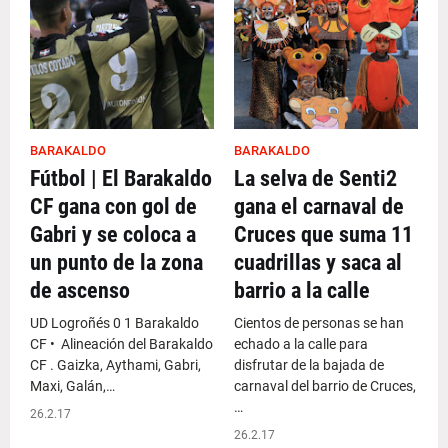
BARAKALDO
BARAKALDO
Fútbol | El Barakaldo
La selva de Senti2
CF gana con gol de
gana el carnaval de
Gabri y se coloca a
Cruces que suma 11
un punto de la zona
cuadrillas y saca al
de ascenso
barrio a la calle
UD Logroñés 0 1 Barakaldo
Cientos de personas se han
CF • Alineación del Barakaldo
echado a la calle para
CF . Gaizka, Aythami, Gabri,
disfrutar de la bajada de
Maxi, Galán,…
carnaval del barrio de Cruces,
…
26.2.17
26.2.17