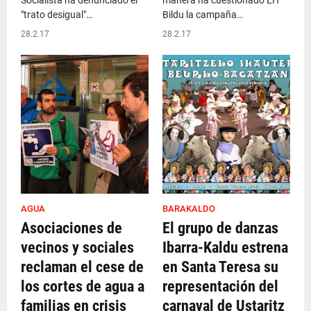
Socialista ha denunciado el
manera ha cuestionado EH
"trato desigual"…
Bildu la campaña…
28.2.17
28.2.17
AGUA
BARAKALDO
Asociaciones de
El grupo de danzas
vecinos y sociales
Ibarra-Kaldu estrena
reclaman el cese de
en Santa Teresa su
los cortes de agua a
representación del
familias en crisis
carnaval de Ustaritz