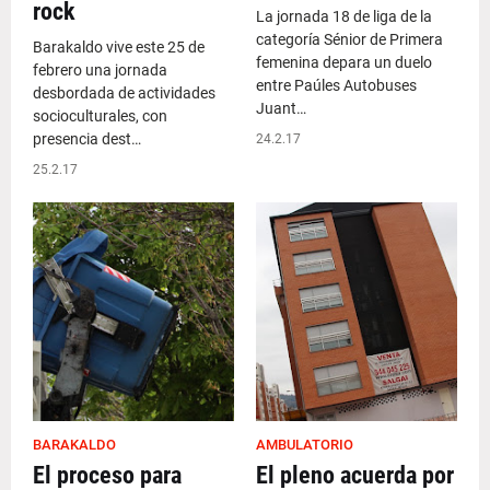
rock
La jornada 18 de liga de la
categoría Sénior de Primera
Barakaldo vive este 25 de
femenina depara un duelo
febrero una jornada
entre Paúles Autobuses
desbordada de actividades
Juant…
socioculturales, con
presencia dest…
24.2.17
25.2.17
BARAKALDO
AMBULATORIO
El proceso para
El pleno acuerda por