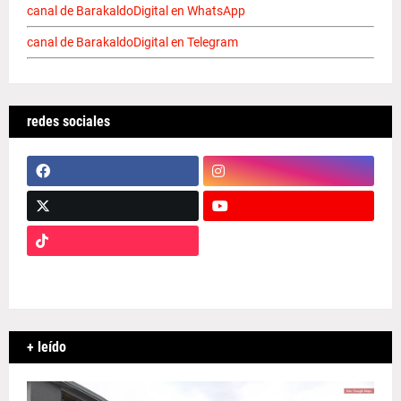
canal de BarakaldoDigital en WhatsApp
canal de BarakaldoDigital en Telegram
redes sociales
+ leído