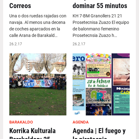
Correos
dominar 55 minutos
Una o dos ruedas rajadas con
KH 7-BM Granollers 21 21
navaja. Al menos una decena
Prosetecnisa Zuazo El equipo
de coches aparcados en la
de balonmano femenino
calle Arana de Barakald…
Prosetecnsia Zuazo h…
26.2.17
26.2.17
BARAKALDO
AGENDA
Korrika Kulturala
Agenda | El fuego y