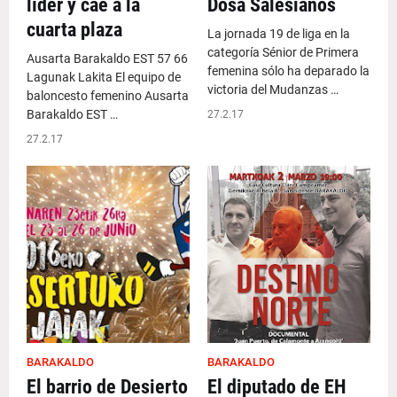
líder y cae a la
Dosa Salesianos
cuarta plaza
La jornada 19 de liga en la
categoría Sénior de Primera
Ausarta Barakaldo EST 57 66
femenina sólo ha deparado la
Lagunak Lakita El equipo de
victoria del Mudanzas …
baloncesto femenino Ausarta
Barakaldo EST …
27.2.17
27.2.17
BARAKALDO
BARAKALDO
El barrio de Desierto
El diputado de EH