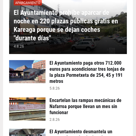
APARCAMIENTO
El Ayuntamiento prohíbe aparcar de
noche en 220 plazas públicas gratis en
Kareaga porque se dejan coches
"durante días"
4.8.26
El Ayuntamiento paga otros 712.000
euros para acondicionar tres lonjas de
la plaza Pormetxeta de 254, 45 y 191
metros
5.8.26
Encartelan las rampas mecánicas de
Nafarroa porque llevan un mes sin
funcionar
2.8.26
El Ayuntamiento desmantela un