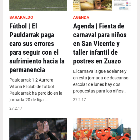
BARAKALDO
AGENDA
Fútbol | El
Agenda | Fiesta de
Pauldarrak paga
carnaval para niños
caro sus errores
en San Vicente y
para seguir con el
taller infantil de
sufrimiento hacia la
postres en Zuazo
permanencia
El carnaval sigue adelante y
en esta jornada de descanso
Pauldarrak 1 2 Aurrera
escolar de lunes hay dos
Vitoria El club de fútbol
propuestas para los niños…
Pauldarrak ha perdido en la
jornada 20 de liga …
27.2.17
27.2.17