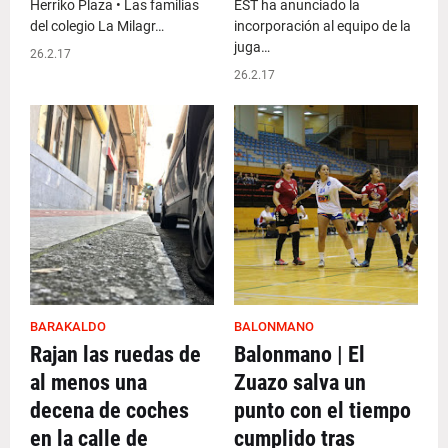
Herriko Plaza • Las familias
EST ha anunciado la
del colegio La Milagr…
incorporación al equipo de la
juga…
26.2.17
26.2.17
BARAKALDO
BALONMANO
Rajan las ruedas de
Balonmano | El
al menos una
Zuazo salva un
decena de coches
punto con el tiempo
en la calle de
cumplido tras