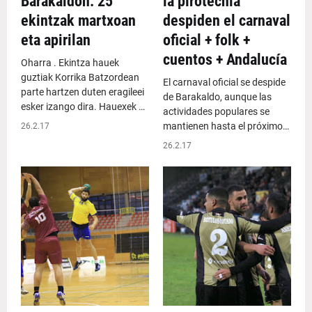
Barakaldon: 25
la pirotecnia
ekintzak martxoan
despiden el carnaval
eta apirilan
oficial + folk +
cuentos + Andalucía
Oharra . Ekintza hauek
guztiak Korrika Batzordean
El carnaval oficial se despide
parte hartzen duten eragileei
de Barakaldo, aunque las
esker izango dira. Hauexek …
actividades populares se
mantienen hasta el próximo…
26.2.17
26.2.17