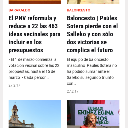
BARAKALDO
BALONCESTO
El PNV reformula y
Baloncesto | Paúles
reduce a 22 las 463
Sotera pierde con el
ideas vecinales para
Salleko y con sólo
incluir en los
dos victorias se
presupuestos
complica el futuro
• El 1 de marzo comienza la
El equipo de baloncesto
votación vecinal sobre las 22
masculino Paúles Sotera no
propuestas, hasta el 15 de
ha podido sumar ante el
marzo • Cada person…
Salleko su segundo triunfo
con…
27.2.17
27.2.17