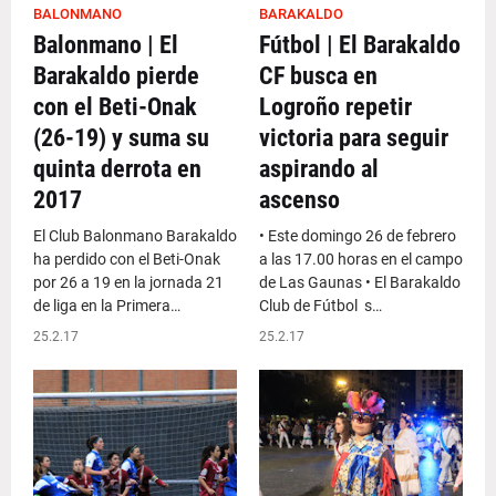
BALONMANO
BARAKALDO
Balonmano | El
Fútbol | El Barakaldo
Barakaldo pierde
CF busca en
con el Beti-Onak
Logroño repetir
(26-19) y suma su
victoria para seguir
quinta derrota en
aspirando al
2017
ascenso
El Club Balonmano Barakaldo
• Este domingo 26 de febrero
ha perdido con el Beti-Onak
a las 17.00 horas en el campo
por 26 a 19 en la jornada 21
de Las Gaunas • El Barakaldo
de liga en la Primera…
Club de Fútbol s…
25.2.17
25.2.17