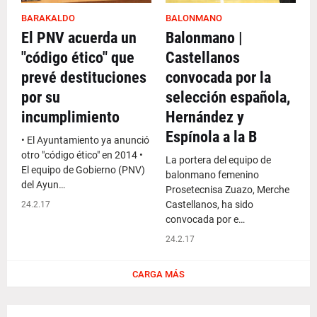
BARAKALDO
BALONMANO
El PNV acuerda un
Balonmano |
"código ético" que
Castellanos
prevé destituciones
convocada por la
por su
selección española,
incumplimiento
Hernández y
Espínola a la B
• El Ayuntamiento ya anunció
otro "código ético" en 2014 •
La portera del equipo de
El equipo de Gobierno (PNV)
balonmano femenino
del Ayun…
Prosetecnisa Zuazo, Merche
Castellanos, ha sido
24.2.17
convocada por e…
24.2.17
CARGA MÁS