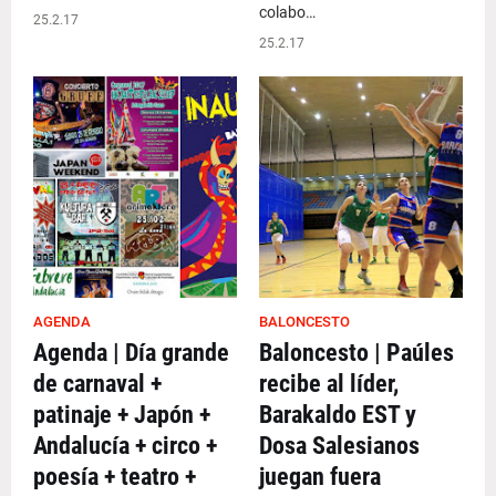
colabo…
25.2.17
25.2.17
AGENDA
BALONCESTO
Agenda | Día grande
Baloncesto | Paúles
de carnaval +
recibe al líder,
patinaje + Japón +
Barakaldo EST y
Andalucía + circo +
Dosa Salesianos
poesía + teatro +
juegan fuera