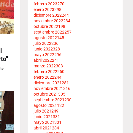
febrero 2023
270
enero 2023
298
diciembre 2022
244
noviembre 2022
234
octubre 2022
198
septiembre 2022
257
agosto 2022
145
julio 2022
236
junio 2022
328
l
mayo 2022
296
to"
abril 2022
241
marzo 2022
303
ste
febrero 2022
250
enero 2022
244
diciembre 2021
281
noviembre 2021
316
octubre 2021
305
septiembre 2021
290
agosto 2021
122
julio 2021
249
junio 2021
331
mayo 2021
301
abril 2021
284