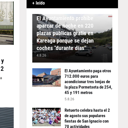
+ leído
APARCAMIENTO
El Ayuntamiento prohíbe
aparcar de noche en 220
plazas públicas gratis en
Kareaga porque se dejan
coches "durante días"
4.8.26
 y
12
El Ayuntamiento paga otros
712.000 euros para
la
acondicionar tres lonjas de
la plaza Pormetxeta de 254,
45 y 191 metros
5.8.26
Retuerto celebra hasta el 2
de agosto sus populares
fiestas de San Ignacio con
70 actividades