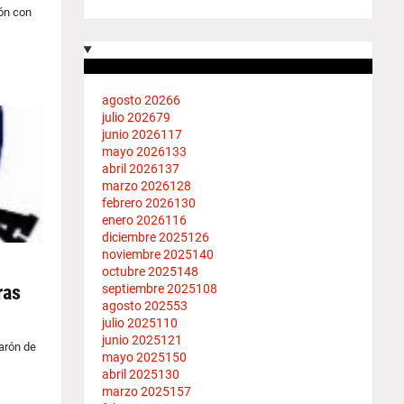
ón con
agosto 2026
6
julio 2026
79
junio 2026
117
mayo 2026
133
abril 2026
137
marzo 2026
128
febrero 2026
130
enero 2026
116
diciembre 2025
126
noviembre 2025
140
octubre 2025
148
septiembre 2025
108
ras
agosto 2025
53
julio 2025
110
junio 2025
121
arón de
mayo 2025
150
abril 2025
130
marzo 2025
157