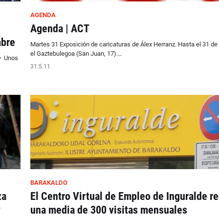
AGENDA
Agenda | ACT
mbre
Martes 31 Exposición de caricaturas de Álex Herranz. Hasta el 31 d
el Gaztebulegoa (San Juan, 17).…
 • Unos
31.5.11
BARAKALDO
za
El Centro Virtual de Empleo de Inguralde r
y
una media de 300 visitas mensuales