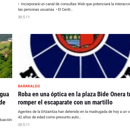
• Incorporará un canal de consultas Web que potenciará la interacci
las personas usuarias • El Centr…
30.5.11
BARAKALDO
agua
Roba en una óptica en la plaza Bide Onera t
 de
romper el escaparate con un martillo
Agentes de la Ertzaintza han detenido en la madrugada de hoy a un v
42 años de edad como presunto auto…
ctuación
30.5.11