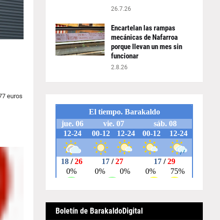
26.7.26
Encartelan las rampas
mecánicas de Nafarroa
porque llevan un mes sin
funcionar
2.8.26
77 euros
Boletín de BarakaldoDigital