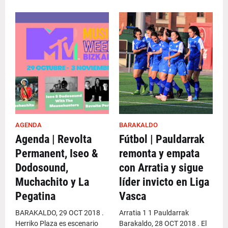
AGENDA
BARAKALDO
Agenda | Revolta
Fútbol | Pauldarrak
Permanent, Iseo &
remonta y empata
Dodosound,
con Arratia y sigue
Muchachito y La
líder invicto en Liga
Pegatina
Vasca
BARAKALDO, 29 OCT 2018 .
Arratia 1 1 Pauldarrak
Herriko Plaza es escenario
Barakaldo, 28 OCT 2018 . El