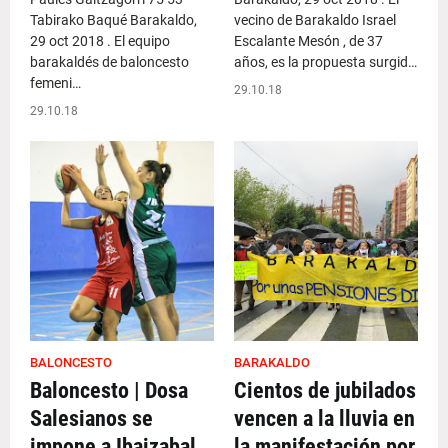
Tabirako Baqué Barakaldo,
vecino de Barakaldo Israel
29 oct 2018 . El equipo
Escalante Mesón , de 37
barakaldés de baloncesto
años, es la propuesta surgid…
femeni…
29.10.18
29.10.18
BALONCESTO
BARAKALDO
Baloncesto | Dosa
Cientos de jubilados
Salesianos se
vencen a la lluvia en
impone a Ibaizabal
la manifestación por