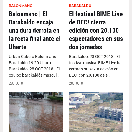
BALONMANO
BARAKALDO
Balonmano | El
El festival BIME Live
Barakaldo encaja
de BEC! cierra
una dura derrota en
edición con 20.100
la recta final ante el
espectadores en sus
Uharte
dos jornadas
Urban Cabero Balonmano
Barakaldo, 28 OCT 2018 . El
Barakaldo 19 20 Uharte
festival musical BIME Live ha
Barakaldo, 28 OCT 2018 . El
cerrado su sexta edición en
equipo barakaldés mascul…
BEC! con 20.100 asis…
28.10.18
28.10.18