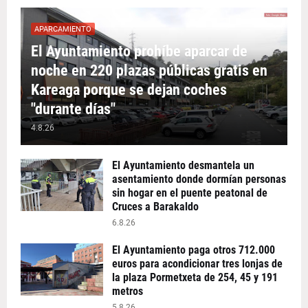
APARCAMIENTO
El Ayuntamiento prohíbe aparcar de
noche en 220 plazas públicas gratis en
Kareaga porque se dejan coches
"durante días"
4.8.26
El Ayuntamiento desmantela un
asentamiento donde dormían personas
sin hogar en el puente peatonal de
Cruces a Barakaldo
6.8.26
El Ayuntamiento paga otros 712.000
euros para acondicionar tres lonjas de
la plaza Pormetxeta de 254, 45 y 191
metros
5.8.26