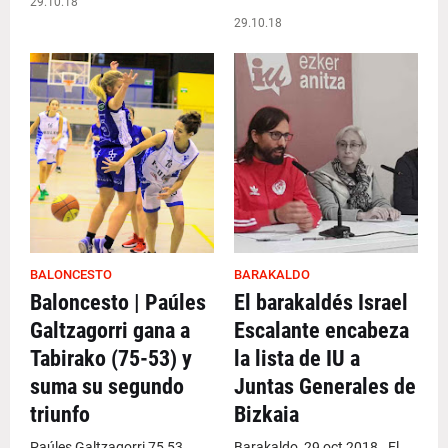
29.10.18
29.10.18
BALONCESTO
BARAKALDO
Baloncesto | Paúles
El barakaldés Israel
Galtzagorri gana a
Escalante encabeza
Tabirako (75-53) y
la lista de IU a
suma su segundo
Juntas Generales de
triunfo
Bizkaia
Paúles Galtzagorri 75 53
Barakaldo, 29 oct 2018 . El