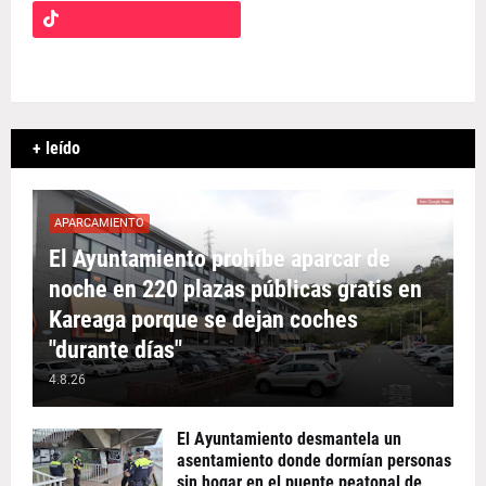
+ leído
APARCAMIENTO
El Ayuntamiento prohíbe aparcar de
noche en 220 plazas públicas gratis en
Kareaga porque se dejan coches
"durante días"
4.8.26
El Ayuntamiento desmantela un
asentamiento donde dormían personas
sin hogar en el puente peatonal de