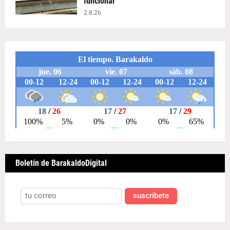
funcionar
2.8.26
Boletín de BarakaldoDigital
suscríbete