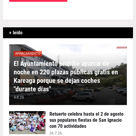
+ leído
APARCAMIENTO
El Ayuntamiento prohíbe aparcar de
noche en 220 plazas públicas gratis en
Kareaga porque se dejan coches
"durante días"
4.8.26
Retuerto celebra hasta el 2 de agosto
sus populares fiestas de San Ignacio
con 70 actividades
26.7.26