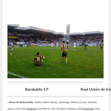
Barakaldo CF
0
3
Real Unión de Irú
•
Alineación del Barakaldo
: Guillén, Aldalur, Gayoso, Larreategui, Albisua, Cusidor, Guerardo,
Aguiar, Jonxa y Goti
Suplentes
José Ramón, Alex, Cerrajería, Cabezas y Alain
Entrenador
: Axier