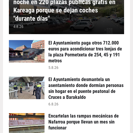
noche en 220 plazas públicas gratis en
Kareaga porque se dejan coches
"durante días"
4.8.26
El Ayuntamiento paga otros 712.000
euros para acondicionar tres lonjas de
la plaza Pormetxeta de 254, 45 y 191
metros
5.8.26
El Ayuntamiento desmantela un
asentamiento donde dormían personas
sin hogar en el puente peatonal de
Cruces a Barakaldo
6.8.26
Encartelan las rampas mecánicas de
Nafarroa porque llevan un mes sin
funcionar