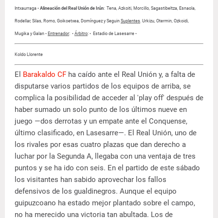
Intxaurraga •
Alineación del Real Unión de Irún
: Tena, Azkoiti, Morcillo, Sagastibeltza, Esnaola,
Rodellar, Silas, Romo, Goikoetxea, Domínguez y Seguin
Suplentes
. Urkizu, Otermin, Ozkoidi,
Mugika y Galan •
Entrenador
: •
Árbitro
: •
Estadio de Lasesarre •
Koldo Llorente
El
Barakaldo CF
ha caído ante el Real Unión y, a falta de
disputarse varios partidos de los equipos de arriba, se
complica la posibilidad de acceder al 'play off' después de
haber sumado un solo punto de los últimos nueve en
juego —dos derrotas y un empate ante el Conquense,
último clasificado, en Lasesarre—. El Real Unión, uno de
los rivales por esas cuatro plazas que dan derecho a
luchar por la Segunda A, llegaba con una ventaja de tres
puntos y se ha ido con seis. En el partido de este sábado
los visitantes han sabido aprovechar los fallos
defensivos de los gualdinegros. Aunque el equipo
guipuzcoano ha estado mejor plantado sobre el campo,
no ha merecido una victoria tan abultada. Los de