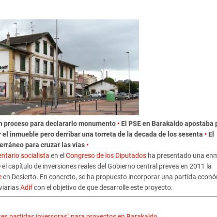
 un proceso para declararlo monumento
•
El PSE en Barakaldo apostaba 
el inmueble pero derribar una torreta de la decada de los sesenta
•
El
erráneo para cruzar las vías
•
ntario socialista
en el
Congreso de los Diputados
ha presentado una en
el capítulo de inversiones reales del Gobierno central prevea en 2011 la
e
en Desierto. En concreto, se ha propuesto incorporar una partida econ
viarias
Adif
con el objetivo de que desarrolle este proyecto.
es partidas inversoras" para proyectos en Barakaldo