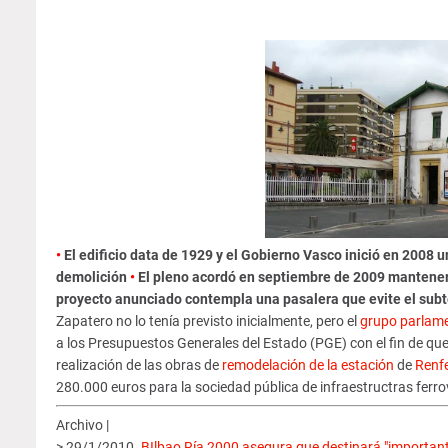
•
El edificio data de 1929 y el Gobierno Vasco inició en 2008
demolición
•
El pleno acordó en septiembre de 2009 mantener 
proyecto anunciado contempla una pasalera que evite el subt
Zapatero no lo tenía previsto inicialmente, pero el
grupo parlame
a los Presupuestos Generales del Estado (PGE) con el fin de que 
realización de las obras de
remodelación de la estación
de
Renf
280.000 euros para la sociedad pública de infraestructras ferro
Archivo |
> 29/1/2010.
BIlbao Ría 2000 asegura que destinará "important