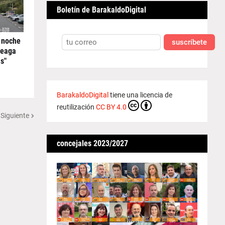
Boletín de BarakaldoDigital
 noche
suscríbete
reaga
s"
BarakaldoDigital
tiene una licencia de
reutilización
CC BY 4.0
 Siguiente
concejales 2023/2027