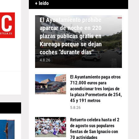
+ leído
APARCAMIENTO
El Ayuntamiento prohíbe
aparcar de noche en 220
plazas públicas gratis en
Kareaga porque se dejan
coches "durante días"
4.8.26
El Ayuntamiento paga otros
712.000 euros para
acondicionar tres lonjas de
la plaza Pormetxeta de 254,
45 y 191 metros
5.8.26
Retuerto celebra hasta el 2
de agosto sus populares
fiestas de San Ignacio con
70 actividades