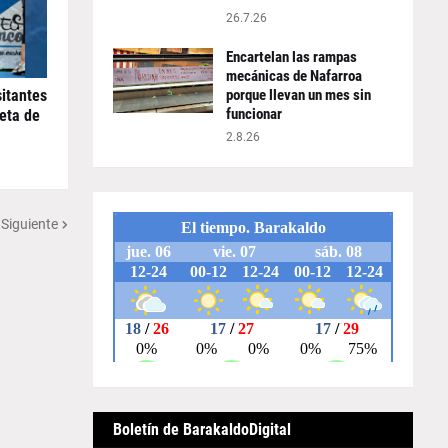
26.7.26
Encartelan las rampas
mecánicas de Nafarroa
sitantes
porque llevan un mes sin
funcionar
meta de
2.8.26
 Siguiente
Boletín de BarakaldoDigital