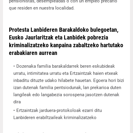
pensionistas, desempleadas o con un empleo precario
que residen en nuestra localidad.
Protesta Lanbideren Barakaldoko bulegoetan,
Eusko Jaurlaritzak eta Lanbidek pobrezia
kriminalizatzeko kanpaina zabaltzeko hartutako
erabakiaren aurrean
Dozenaka familia barakaldarrek beren eskubideak
urratu, intimitatea urratu eta Ertzaintzak haien etxeak
inbaditu dituzte udako hilabete hauetan. Egoera hori bizi
izan dutenak familia pentsiodunak, lan prekarioa duten
langileak edo langabezia sorospena jasotzen dutenak
dira
Ertzaintzak jarduera-protokoloak ezarri ditu
Lanbideren erabiltzaileak kriminalizatzeko