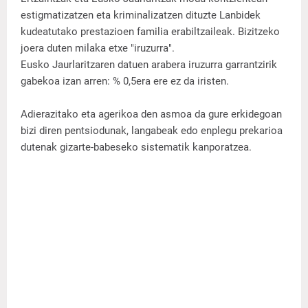
estigmatizatzen eta kriminalizatzen dituzte Lanbidek
kudeatutako prestazioen familia erabiltzaileak. Bizitzeko
joera duten milaka etxe "iruzurra".
Eusko Jaurlaritzaren datuen arabera iruzurra garrantzirik
gabekoa izan arren: % 0,5era ere ez da iristen.
Adierazitako eta agerikoa den asmoa da gure erkidegoan
bizi diren pentsiodunak, langabeak edo enplegu prekarioa
dutenak gizarte-babeseko sistematik kanporatzea.