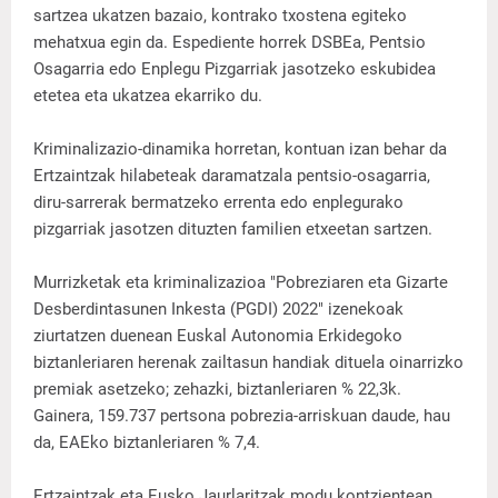
sartzea ukatzen bazaio, kontrako txostena egiteko
mehatxua egin da. Espediente horrek DSBEa, Pentsio
Osagarria edo Enplegu Pizgarriak jasotzeko eskubidea
etetea eta ukatzea ekarriko du.
Kriminalizazio-dinamika horretan, kontuan izan behar da
Ertzaintzak hilabeteak daramatzala pentsio-osagarria,
diru-sarrerak bermatzeko errenta edo enplegurako
pizgarriak jasotzen dituzten familien etxeetan sartzen.
Murrizketak eta kriminalizazioa "Pobreziaren eta Gizarte
Desberdintasunen Inkesta (PGDI) 2022" izenekoak
ziurtatzen duenean Euskal Autonomia Erkidegoko
biztanleriaren herenak zailtasun handiak dituela oinarrizko
premiak asetzeko; zehazki, biztanleriaren % 22,3k.
Gainera, 159.737 pertsona pobrezia-arriskuan daude, hau
da, EAEko biztanleriaren % 7,4.
Ertzaintzak eta Eusko Jaurlaritzak modu kontzientean