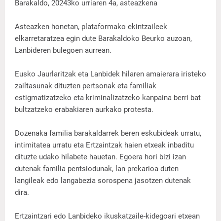
Barakaldo, 20243ko urriaren 4a, asteazkena
Asteazken honetan, plataformako ekintzaileek
elkarretaratzea egin dute Barakaldoko Beurko auzoan,
Lanbideren bulegoen aurrean.
Eusko Jaurlaritzak eta Lanbidek hilaren amaierara iristeko
zailtasunak dituzten pertsonak eta familiak
estigmatizatzeko eta kriminalizatzeko kanpaina berri bat
bultzatzeko erabakiaren aurkako protesta.
Dozenaka familia barakaldarrek beren eskubideak urratu,
intimitatea urratu eta Ertzaintzak haien etxeak inbaditu
dituzte udako hilabete hauetan. Egoera hori bizi izan
dutenak familia pentsiodunak, lan prekarioa duten
langileak edo langabezia sorospena jasotzen dutenak
dira.
Ertzaintzari edo Lanbideko ikuskatzaile-kidegoari etxean