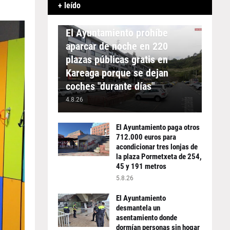
+ leído
APARCAMIENTO
El Ayuntamiento prohíbe
aparcar de noche en 220
plazas públicas gratis en
Kareaga porque se dejan
coches "durante días"
4.8.26
El Ayuntamiento paga otros
712.000 euros para
acondicionar tres lonjas de
la plaza Pormetxeta de 254,
45 y 191 metros
5.8.26
El Ayuntamiento
desmantela un
asentamiento donde
dormían personas sin hogar