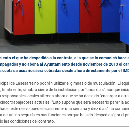
iento el que ha despedido a la contrata, a la que se lo comunicó hace 
impagados y no abona
al Ayuntamiento desde noviembre de 2013 el ca
s cuotas a usuarios será cobradas desde ahora directamente por el IM
icipal de Lasesarre no podrán utilizar el gimnasio de musculación. El equ
finalmente, sí habrá cierre de la instalación por "unos días", aunque inic
s responsables locales afirman ahora que se ha decidido "encargar a otra
 cinco trabajadores actuales. "Esto supone que será necesario parar la ac
hacer este relevo puede oscilar entre una semana y diez días", ha comuni
actual no seguiría en sus funciones porque ha sido 'despedida' por el p
o las condiciones del contrato.