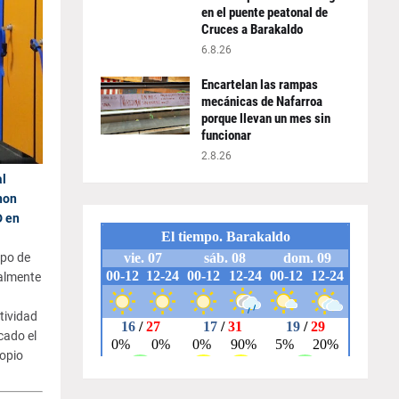
en el puente peatonal de
Cruces a Barakaldo
6.8.26
Encartelan las rampas
mecánicas de Nafarroa
porque llevan un mes sin
funcionar
2.8.26
al
non
D en
ipo de
ialmente
tividad
cado el
ropio