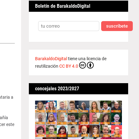
Boletín de BarakaldoDigital
suscríbete
BarakaldoDigital
tiene una licencia de
reutilización
CC BY 4.0
concejales 2023/2027
taria a
pañía
cer este