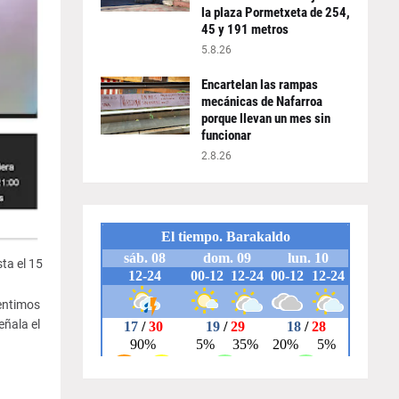
la plaza Pormetxeta de 254,
45 y 191 metros
5.8.26
Encartelan las rampas
mecánicas de Nafarroa
porque llevan un mes sin
funcionar
2.8.26
ta el 15
entimos
eñala el