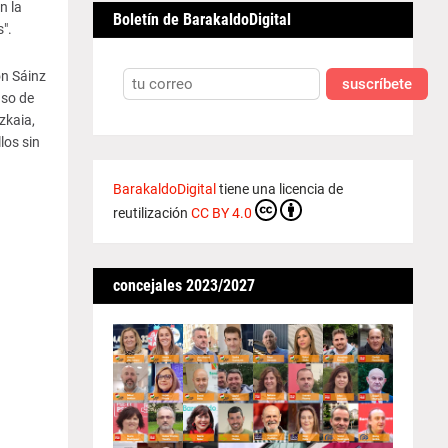
n la
Boletín de BarakaldoDigital
".
ón Sáinz
suscríbete
aso de
zkaia,
los sin
BarakaldoDigital
tiene una licencia de
reutilización
CC BY 4.0
concejales 2023/2027