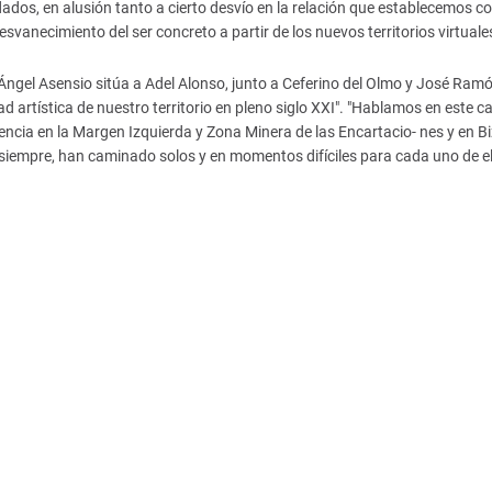
dados, en alusión tanto a cierto desvío en la relación que establecemos co
desvanecimiento del ser concreto a partir de los nuevos territorios virtuales
o Ángel Asensio sitúa a Adel Alonso, junto a Ceferino del Olmo y José Ram
ad artística de nuestro territorio en pleno siglo XXI". "Hablamos en este c
erencia en la Margen Izquierda y Zona Minera de las Encartacio- nes y en Bi
 siempre, han caminado solos y en momentos difíciles para cada uno de el