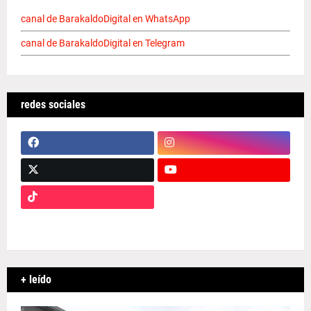
canal de BarakaldoDigital en WhatsApp
canal de BarakaldoDigital en Telegram
redes sociales
+ leído