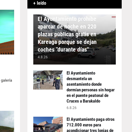
+ leído
APARCAMIENTO
El Ayuntamiento prohíbe
aparcar de noche en 220
plazas públicas gratis en
Kareaga porque se dejan
coches "durante días"
4.8.26
El Ayuntamiento
desmantela un
 galería
asentamiento donde
dormían personas sin hogar
en el puente peatonal de
Cruces a Barakaldo
6.8.26
El Ayuntamiento paga otros
712.000 euros para
acondicionar tres lonjas de