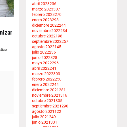
abril 2023
236
marzo 2023
307
febrero 2023
270
enero 2023
298
diciembre 2022
244
noviembre 2022
234
nizar
octubre 2022
198
septiembre 2022
257
agosto 2022
145
stico
julio 2022
236
junio 2022
328
mayo 2022
296
abril 2022
241
marzo 2022
303
febrero 2022
250
enero 2022
244
diciembre 2021
281
noviembre 2021
316
octubre 2021
305
septiembre 2021
290
agosto 2021
122
julio 2021
249
junio 2021
331