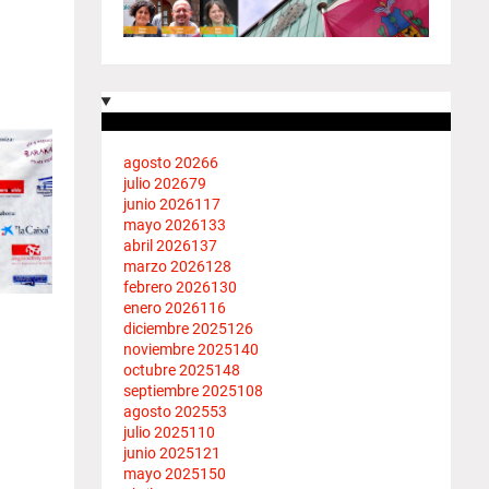
agosto 2026
6
julio 2026
79
junio 2026
117
mayo 2026
133
abril 2026
137
marzo 2026
128
febrero 2026
130
enero 2026
116
diciembre 2025
126
noviembre 2025
140
octubre 2025
148
septiembre 2025
108
agosto 2025
53
julio 2025
110
junio 2025
121
mayo 2025
150