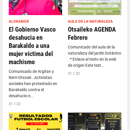
ALOKABIDE
AULA DE LA NATURALEZA
El Gobierno Vasco
Otsaileko AGENDA
desahucia en
Febrero
Barakaldo a una
Comunicado del aula de la
mujer víctima del
naturaleza del jardín botánico
. * Enlace al texto en la web
machismo
de origen Este text…
Comunicado de Argitan y
31.1.22
Berri-Otxoak . Activistas
sociales han protestado en
Barakaldo contra el
desahucio e…
31.1.22