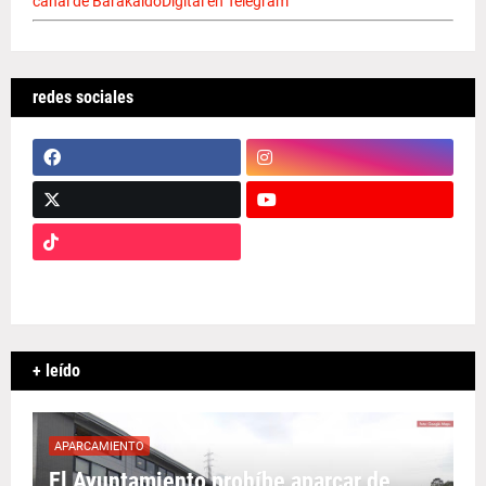
canal de BarakaldoDigital en Telegram
redes sociales
+ leído
APARCAMIENTO
El Ayuntamiento prohíbe aparcar de