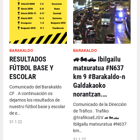
BARAKALDO
BARAKALDO
RESULTADOS
🚙🏍️🛻 Ibilgailu
FÚTBOL BASE Y
matxuratua #N637
ESCOLAR
km 9 #Barakaldo-n
Galdakaoko
Comunicado del Barakaldo
norantzan.…
CF . A continuación os
dejamos los resultados de
Comunicado de la Dirección
nuestro fútbol base y escolar
de Tráfico . Trafiko
de e…
@trafikoaEJGV 🚙🏍️🛻
31.1.22
Ibilgailu matxuratua #N637
km…
31.1.22