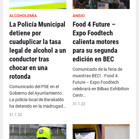
ALCOHOLEMIA
ANSIO
La Policía Municipal
Food 4 Future –
detiene por
Expo Foodtech
cuaduplicar la tasa
calienta motores
legal de alcohol a un
para su segunda
conductor tras
edición en BEC
chocar en una
Comunicado de la feria de
rotonda
muestras BEC! . Food 4
Future – Expo Foodtech
Comunicado del PSE en el
celebrará en Bilbao Exhibition
Gobierno del Ayuntamiento .
Centr…
La policía local de Barakaldo
31.1.22
ha detenido en la madrugad…
31.1.22