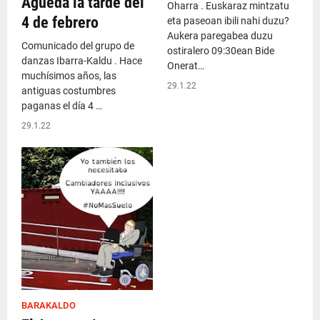
Águeda la tarde del
Oharra . Euskaraz mintzatu
4 de febrero
eta paseoan ibili nahi duzu?
Aukera paregabea duzu
Comunicado del grupo de
ostiralero 09:30ean Bide
danzas Ibarra-Kaldu . Hace
Onerat…
muchísimos años, las
29.1.22
antiguas costumbres
paganas el día 4 …
29.1.22
BARAKALDO