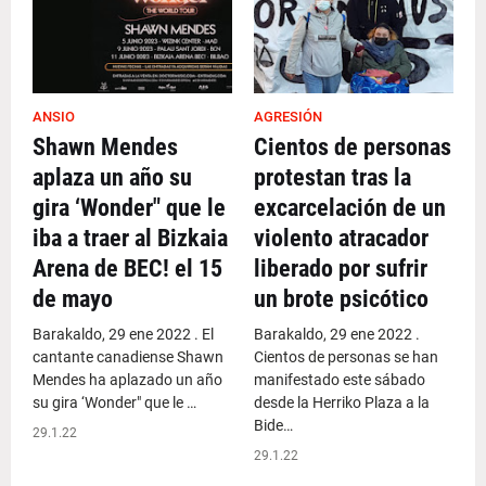
ANSIO
AGRESIÓN
Shawn Mendes
Cientos de personas
aplaza un año su
protestan tras la
gira ‘Wonder" que le
excarcelación de un
iba a traer al Bizkaia
violento atracador
Arena de BEC! el 15
liberado por sufrir
de mayo
un brote psicótico
Barakaldo, 29 ene 2022 . El
Barakaldo, 29 ene 2022 .
cantante canadiense Shawn
Cientos de personas se han
Mendes ha aplazado un año
manifestado este sábado
su gira ‘Wonder" que le …
desde la Herriko Plaza a la
Bide…
29.1.22
29.1.22