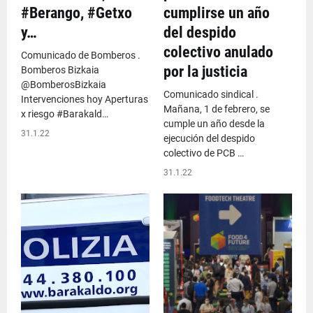
#Berango, #Getxo
cumplirse un año
y…
del despido
colectivo anulado
Comunicado de Bomberos .
por la justicia
Bomberos Bizkaia
@BomberosBizkaia
Comunicado sindical .
Intervenciones hoy Aperturas
Mañana, 1 de febrero, se
x riesgo #Barakald…
cumple un año desde la
31.1.22
ejecución del despido
colectivo de PCB …
31.1.22