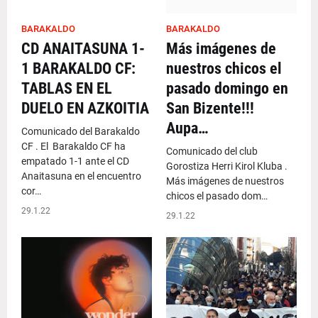
BARAKALDO
BARAKALDO
CD ANAITASUNA 1-
Más imágenes de
1 BARAKALDO CF:
nuestros chicos el
TABLAS EN EL
pasado domingo en
DUELO EN AZKOITIA
San Bizente!!!
Aupa…
Comunicado del Barakaldo
CF . El Barakaldo CF ha
Comunicado del club
empatado 1-1 ante el CD
Gorostiza Herri Kirol Kluba .
Anaitasuna en el encuentro
Más imágenes de nuestros
cor…
chicos el pasado dom…
29.1.22
29.1.22