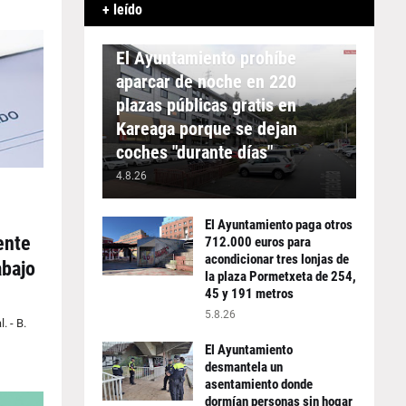
+ leído
APARCAMIENTO
El Ayuntamiento prohíbe
aparcar de noche en 220
plazas públicas gratis en
Kareaga porque se dejan
coches "durante días"
4.8.26
El Ayuntamiento paga otros
ente
712.000 euros para
acondicionar tres lonjas de
abajo
la plaza Pormetxeta de 254,
45 y 191 metros
5.8.26
. - B.
El Ayuntamiento
desmantela un
asentamiento donde
dormían personas sin hogar