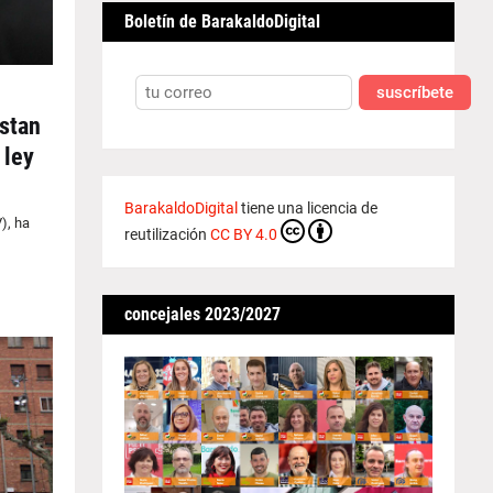
Boletín de BarakaldoDigital
suscríbete
stan
 ley
BarakaldoDigital
tiene una licencia de
), ha
reutilización
CC BY 4.0
concejales 2023/2027