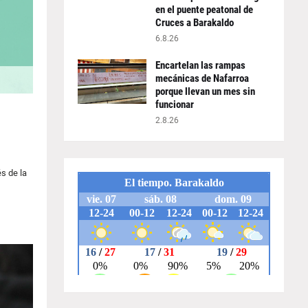
en el puente peatonal de
Cruces a Barakaldo
6.8.26
Encartelan las rampas
mecánicas de Nafarroa
porque llevan un mes sin
funcionar
2.8.26
és de la