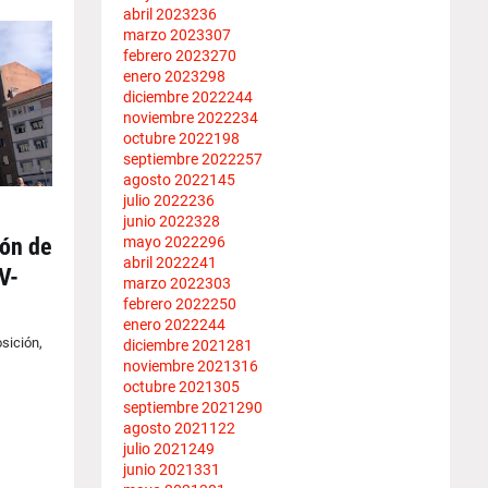
abril 2023
236
marzo 2023
307
febrero 2023
270
enero 2023
298
diciembre 2022
244
noviembre 2022
234
octubre 2022
198
septiembre 2022
257
agosto 2022
145
julio 2022
236
junio 2022
328
mayo 2022
296
ión de
abril 2022
241
V-
marzo 2022
303
febrero 2022
250
enero 2022
244
osición,
diciembre 2021
281
noviembre 2021
316
octubre 2021
305
septiembre 2021
290
agosto 2021
122
julio 2021
249
junio 2021
331