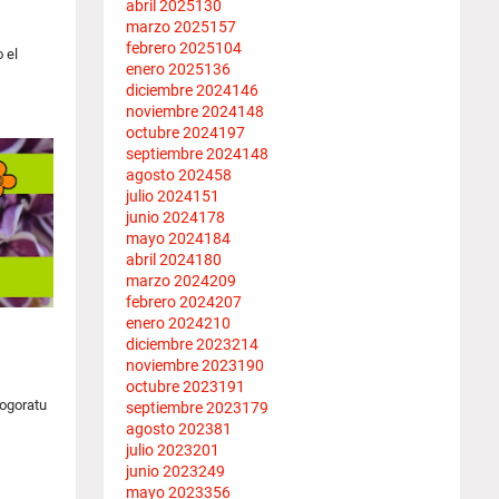
abril 2025
130
marzo 2025
157
febrero 2025
104
 el
enero 2025
136
diciembre 2024
146
noviembre 2024
148
octubre 2024
197
septiembre 2024
148
agosto 2024
58
julio 2024
151
junio 2024
178
mayo 2024
184
abril 2024
180
marzo 2024
209
febrero 2024
207
enero 2024
210
diciembre 2023
214
noviembre 2023
190
octubre 2023
191
Gogoratu
septiembre 2023
179
agosto 2023
81
julio 2023
201
junio 2023
249
mayo 2023
356