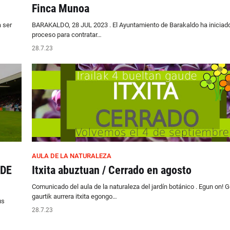
Finca Munoa
a ser
BARAKALDO, 28 JUL 2023 . El Ayuntamiento de Barakaldo ha iniciado
proceso para contratar…
28.7.23
AULA DE LA NATURALEZA
 DE
Itxita abuztuan / Cerrado en agosto
Comunicado del aula de la naturaleza del jardín botánico . Egun on! 
gaurtik aurrera itxita egongo…
us
28.7.23