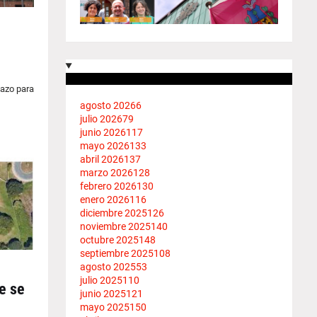
lazo para
agosto 2026
6
julio 2026
79
junio 2026
117
mayo 2026
133
abril 2026
137
marzo 2026
128
febrero 2026
130
enero 2026
116
diciembre 2025
126
noviembre 2025
140
octubre 2025
148
septiembre 2025
108
agosto 2025
53
julio 2025
110
e se
junio 2025
121
mayo 2025
150