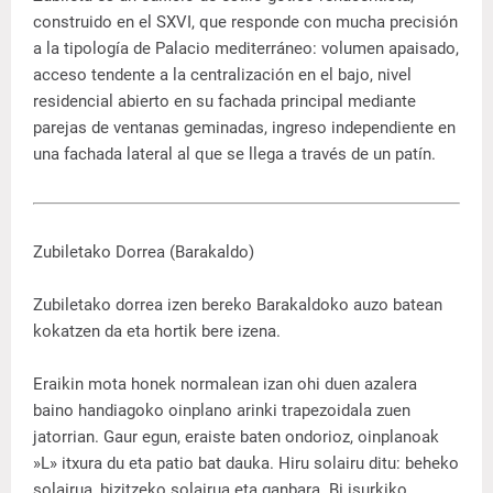
construido en el SXVI, que responde con mucha precisión
a la tipología de Palacio mediterráneo: volumen apaisado,
acceso tendente a la centralización en el bajo, nivel
residencial abierto en su fachada principal mediante
parejas de ventanas geminadas, ingreso independiente en
una fachada lateral al que se llega a través de un patín.
Zubiletako Dorrea (Barakaldo)
Zubiletako dorrea izen bereko Barakaldoko auzo batean
kokatzen da eta hortik bere izena.
Eraikin mota honek normalean izan ohi duen azalera
baino handiagoko oinplano arinki trapezoidala zuen
jatorrian. Gaur egun, eraiste baten ondorioz, oinplanoak
»L» itxura du eta patio bat dauka. Hiru solairu ditu: beheko
solairua, bizitzeko solairua eta ganbara. Bi isurkiko