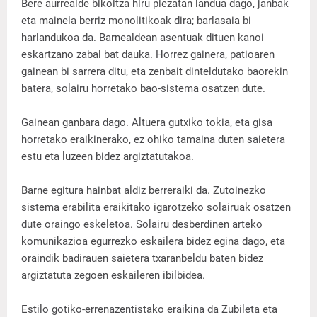
Bere aurrealde bikoitza hiru piezatan landua dago, janbak
eta mainela berriz monolitikoak dira; barlasaia bi
harlandukoa da. Barnealdean asentuak dituen kanoi
eskartzano zabal bat dauka. Horrez gainera, patioaren
gainean bi sarrera ditu, eta zenbait dinteldutako baorekin
batera, solairu horretako bao-sistema osatzen dute.
Gainean ganbara dago. Altuera gutxiko tokia, eta gisa
horretako eraikinerako, ez ohiko tamaina duten saietera
estu eta luzeen bidez argiztatutakoa.
Barne egitura hainbat aldiz berreraiki da. Zutoinezko
sistema erabilita eraikitako igarotzeko solairuak osatzen
dute oraingo eskeletoa. Solairu desberdinen arteko
komunikazioa egurrezko eskailera bidez egina dago, eta
oraindik badirauen saietera txaranbeldu baten bidez
argiztatuta zegoen eskaileren ibilbidea.
Estilo gotiko-errenazentistako eraikina da Zubileta eta