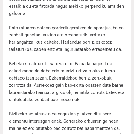
estalkia du eta fatxada nagusiarekiko perpendikularra den
galdorra.
Entokatuaren ostean gorderik geratzen da aparejua, baina
zenbait gunetan laukian eta ordenaturik jarritako
harlangaitza ikus daiteke. Harlandua berriz, eskotaz
tailaturikoa, baoen ertz eta inguruetarako erreserbatu da.
Beheko solairuak bi sarrera ditu. Fatxada nagusikoa
eskartzanoa da dobeleria murriztu zitzaiolako altuera
gehiago izan zezan. Ezkerraldekoa berriz, zertxobait
zorrotza da. Aurrekoez gain bao-sorta osatzen dute barne
laprandurako hainbat argi-zulok, leihatila zorrotz batek eta
dinteldutako zenbait bao modernok.
Bizitzeko solairuak alde nagusian pilatzen ditu bere
elementu interesgarrienak. Sarrerako arkuaren gainean
mainelez erdibitutako bao zorrotz bat nabarmentzen da.