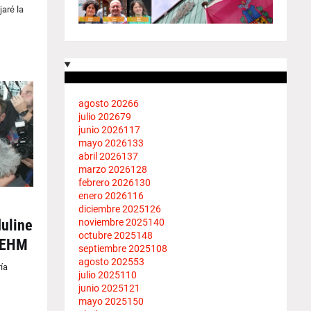
aré la
agosto 2026
6
julio 2026
79
junio 2026
117
mayo 2026
133
abril 2026
137
marzo 2026
128
febrero 2026
130
enero 2026
116
diciembre 2025
126
noviembre 2025
140
duline
octubre 2025
148
BIEHM
septiembre 2025
108
agosto 2025
53
ía
julio 2025
110
junio 2025
121
mayo 2025
150