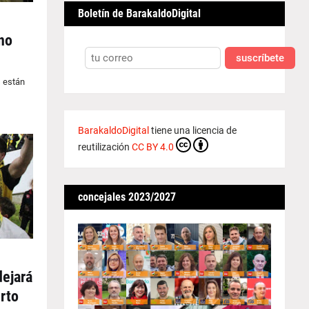
Boletín de BarakaldoDigital
no
suscríbete
s están
BarakaldoDigital
tiene una licencia de
reutilización
CC BY 4.0
concejales 2023/2027
dejará
erto