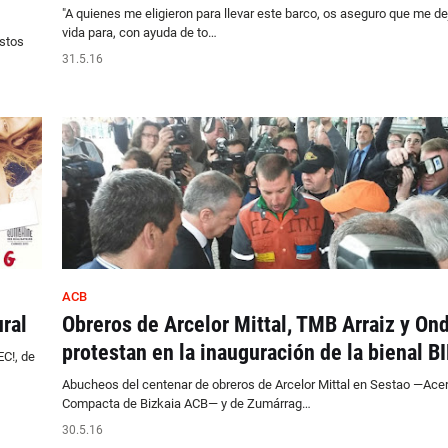
"A quienes me eligieron para llevar este barco, os aseguro que me dej
vida para, con ayuda de to…
estos
31.5.16
ACB
ral
Obreros de Arcelor Mittal, TMB Arraiz y On
protestan en la inauguración de la bienal 
EC!, de
Abucheos del centenar de obreros de Arcelor Mittal en Sestao —Acer
Compacta de Bizkaia ACB— y de Zumárrag…
30.5.16