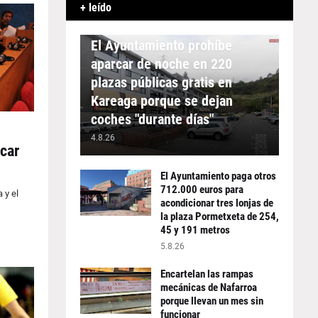
+ leído
APARCAMIENTO
El Ayuntamiento prohíbe
aparcar de noche en 220
plazas públicas gratis en
Kareaga porque se dejan
coches "durante días"
4.8.26
icar
El Ayuntamiento paga otros
712.000 euros para
 y el
acondicionar tres lonjas de
la plaza Pormetxeta de 254,
45 y 191 metros
5.8.26
Encartelan las rampas
mecánicas de Nafarroa
porque llevan un mes sin
funcionar