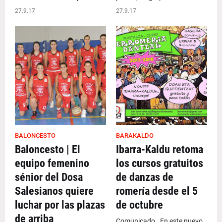
27.9.17
27.9.17
BALONCESTO
BARAKALDO
Baloncesto | El
Ibarra-Kaldu retoma
equipo femenino
los cursos gratuitos
sénior del Dosa
de danzas de
Salesianos quiere
romería desde el 5
luchar por las plazas
de octubre
de arriba
Comunicado . En este nuevo