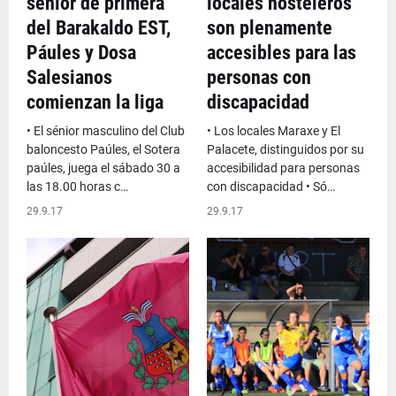
sénior de primera
locales hosteleros
del Barakaldo EST,
son plenamente
Páules y Dosa
accesibles para las
Salesianos
personas con
comienzan la liga
discapacidad
• El sénior masculino del Club
• Los locales Maraxe y El
baloncesto Paúles, el Sotera
Palacete, distinguidos por su
paúles, juega el sábado 30 a
accesibilidad para personas
las 18.00 horas c…
con discapacidad • Só…
29.9.17
29.9.17