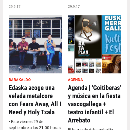
29.9.17
29.9.17
BARAKALDO
AGENDA
Edaska acoge una
Agenda | 'Goitiberas'
velada metalcore
y música en la fiesta
con Fears Away, All I
vascogallega +
Need y Holy Txala
teatro infantil + El
Arrebato
• Este viernes 29 de
septiembre a las 21.00 horas
El barrio de Arteagabeitia-