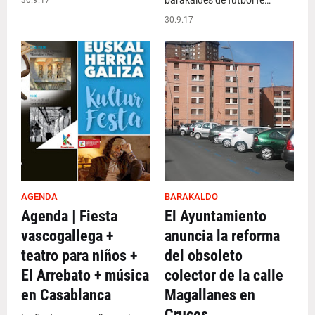
barakaldés de fútbol fe…
30.9.17
30.9.17
AGENDA
BARAKALDO
Agenda | Fiesta
El Ayuntamiento
vascogallega +
anuncia la reforma
teatro para niños +
del obsoleto
El Arrebato + música
colector de la calle
en Casablanca
Magallanes en
Cruces