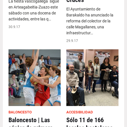
La fiesta vascogallega sigue
en Arteagabeitia-Zuazo este
El Ayuntamiento de
sábado con una docena de
Barakaldo ha anunciado la
actividades, entre las q…
reforma del colector de la
calle Magallanes, una
30.9.17
infraestructur…
29.9.17
BALONCESTO
ACCESIBILIDAD
Baloncesto | Las
Sólo 11 de 166