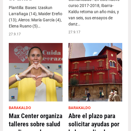
curso 2017-2018, Ibarra-
Plantilla: Bases: Izaskun
Kaldu retoma un año más, y
Larrañaga (14), Maider Ereño
van seis, sus ensayos de
(13); Aleros: María García (4),
danz…
Elena Ruano (5)…
27.9.17
27.9.17
BARAKALDO
BARAKALDO
Max Center organiza
Abre el plazo para
talleres sobre salud
solicitar ayudas por