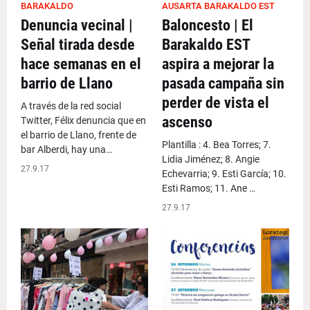
BARAKALDO
AUSARTA BARAKALDO EST
Denuncia vecinal |
Baloncesto | El
Señal tirada desde
Barakaldo EST
hace semanas en el
aspira a mejorar la
barrio de Llano
pasada campaña sin
perder de vista el
A través de la red social
ascenso
Twitter, Félix denuncia que en
el barrio de Llano, frente de
Plantilla : 4. Bea Torres; 7.
bar Alberdi, hay una…
Lidia Jiménez; 8. Angie
27.9.17
Echevarria; 9. Esti García; 10.
Esti Ramos; 11. Ane …
27.9.17