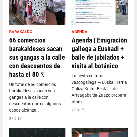
BARAKALDO
AGENDA
66 comercios
Agenda | Emigración
barakaldeses sacan
gallega a Euskadi +
sus gangas a la calle
baile de jubilados +
con descuentos de
visita al botánico
hasta el 80 %
La fiesta cultural
vascogallega — Euskal Herria
Un total de 66 comercios
Galiza Kultur Festa — de
barakaldeses sacan sus
Arteagabeitia-Zuazo prepara
gangas a la calle con
el am…
descuentos que en algunos
casos alcanza…
27.9.17
27.9.17