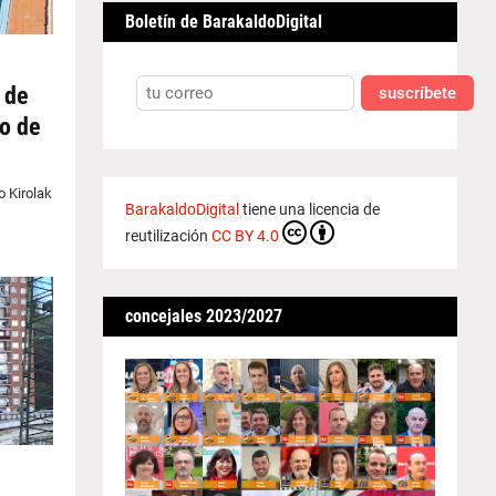
Boletín de BarakaldoDigital
 de
suscríbete
io de
o Kirolak
BarakaldoDigital
tiene una licencia de
reutilización
CC BY 4.0
concejales 2023/2027