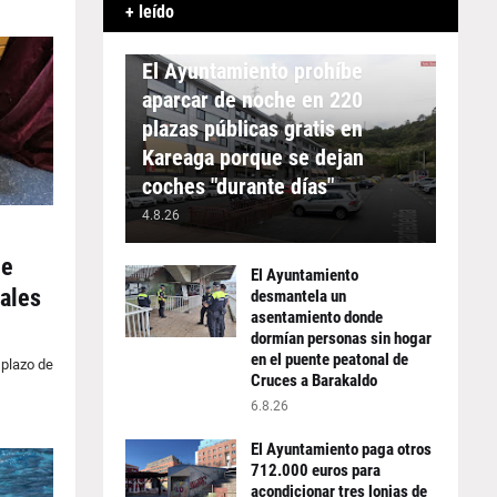
+ leído
APARCAMIENTO
El Ayuntamiento prohíbe
aparcar de noche en 220
plazas públicas gratis en
Kareaga porque se dejan
coches "durante días"
4.8.26
de
El Ayuntamiento
pales
desmantela un
asentamiento donde
dormían personas sin hogar
en el puente peatonal de
 plazo de
Cruces a Barakaldo
6.8.26
El Ayuntamiento paga otros
712.000 euros para
acondicionar tres lonjas de