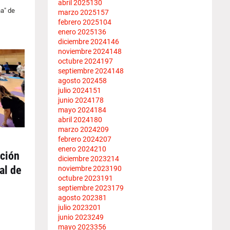
abril 2025
130
a" de
marzo 2025
157
febrero 2025
104
enero 2025
136
diciembre 2024
146
noviembre 2024
148
octubre 2024
197
septiembre 2024
148
agosto 2024
58
julio 2024
151
junio 2024
178
mayo 2024
184
abril 2024
180
marzo 2024
209
febrero 2024
207
enero 2024
210
ación
diciembre 2023
214
al de
noviembre 2023
190
octubre 2023
191
septiembre 2023
179
agosto 2023
81
julio 2023
201
junio 2023
249
mayo 2023
356