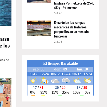
la plaza Pormetxeta de 254,
45 y 191 metros
5.8.26
Encartelan las rampas
mecánicas de Nafarroa
porque llevan un mes sin
funcionar
zarse
2.8.26
e los
ales de