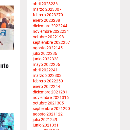
abril 2023
236
marzo 2023
307
febrero 2023
270
enero 2023
298
diciembre 2022
244
noviembre 2022
234
octubre 2022
198
septiembre 2022
257
agosto 2022
145
julio 2022
236
junio 2022
328
mayo 2022
296
ento
abril 2022
241
marzo 2022
303
febrero 2022
250
enero 2022
244
diciembre 2021
281
noviembre 2021
316
octubre 2021
305
septiembre 2021
290
agosto 2021
122
julio 2021
249
junio 2021
331